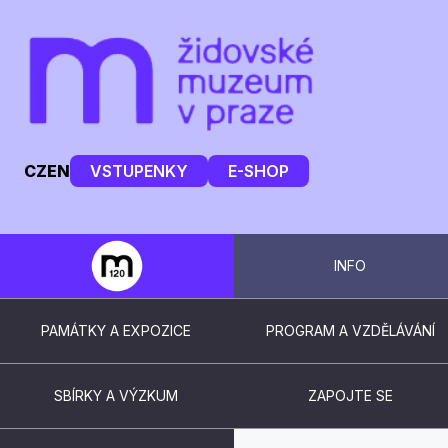
CZ
EN
VSTUPENKY
E-SHOP
INFO
PAMÁTKY A EXPOZICE
PROGRAM A VZDĚLÁVÁNÍ
SBÍRKY A VÝZKUM
ZAPOJTE SE