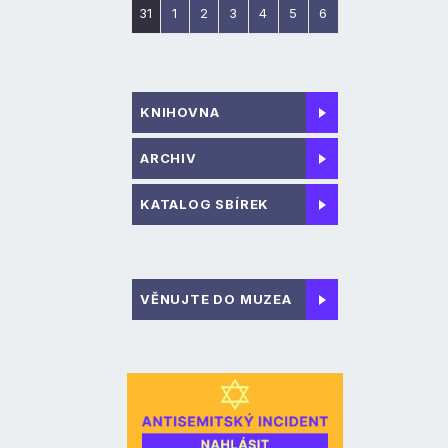
31
1
2
3
4
5
6
KNIHOVNA
ARCHIV
KATALOG SBÍREK
VĚNUJTE DO MUZEA