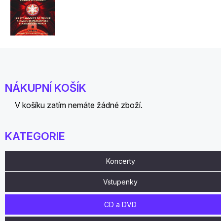
NÁKUPNÍ KOŠÍK
V košíku zatím nemáte žádné zboží.
KATEGORIE
Koncerty
Vstupenky
CD a DVD