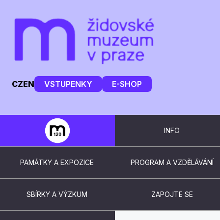
CZ
EN
VSTUPENKY
E-SHOP
INFO
PAMÁTKY A EXPOZICE
PROGRAM A VZDĚLÁVÁNÍ
SBÍRKY A VÝZKUM
ZAPOJTE SE