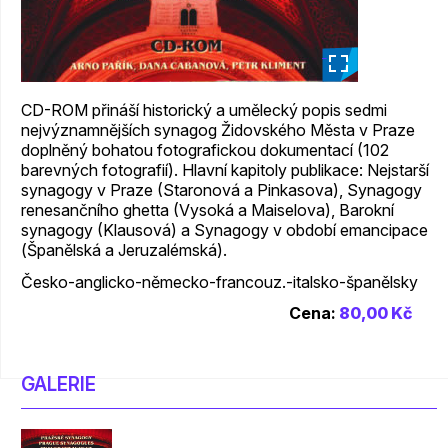
_
CD-ROM přináší historický a umělecký popis sedmi
nejvýznamnějších synagog Židovského Města v Praze
doplněný bohatou fotografickou dokumentací (102
barevných fotografií). Hlavní kapitoly publikace: Nejstarší
synagogy v Praze (Staronová a Pinkasova), Synagogy
renesančního ghetta (Vysoká a Maiselova), Barokní
synagogy (Klausová) a Synagogy v období emancipace
(Španělská a Jeruzalémská).
Česko-anglicko-německo-francouz.-italsko-španělsky
Cena:
80,00 Kč
GALERIE