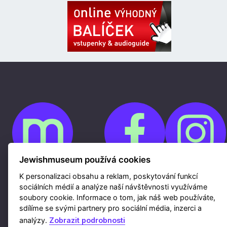
Jewishmuseum používá cookies
K personalizaci obsahu a reklam, poskytování funkcí
Cookies
sociálních médií a analýze naší návštěvnosti využíváme
Ochrana osobních údajů
Whistleblowing
soubory cookie. Informace o tom, jak náš web používáte,
Kontakty
sdílíme se svými partnery pro sociální média, inzerci a
Mapa webu
Webdesign a hosting Nux s.r.o.
|
RSS
analýzy.
Zobrazit podrobnosti