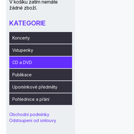
V košíku zatím nemáte
žádné zboží.
KATEGORIE
Koncerty
Vstupenky
CD a DVD
Publikace
Upomínkové předměty
Pohlednice a přání
Obchodní podmínky
Odstoupeni od smlouvy