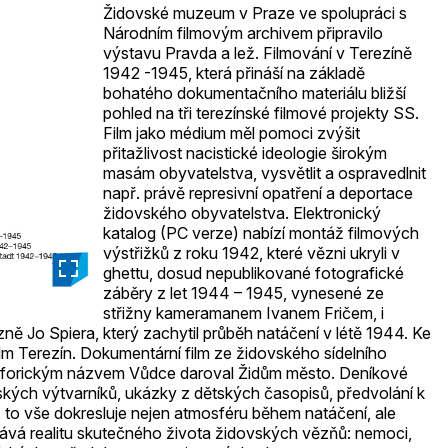
Židovské muzeum v Praze ve spolupráci s
Národním filmovým archivem připravilo
výstavu Pravda a lež. Filmování v Terezíně
1942 -1945, která přináší na základě
bohatého dokumentačního materiálu bližší
pohled na tři terezínské filmové projekty SS.
Film jako médium měl pomoci zvýšit
přitažlivost nacistické ideologie širokým
masám obyvatelstva, vysvětlit a ospravedlnit
např. právě represivní opatření a deportace
židovského obyvatelstva. Elektronický
katalog (PC verze) nabízí montáž filmových
výstřižků z roku 1942, které vězni ukryli v
_
ghettu, dosud nepublikované fotografické
záběry z let 1944 – 1945, vynesené ze
střižny kameramanem Ivanem Fričem, i
ně Jo Spiera, který zachytil průběh natáčení v létě 1944. Ke
film Terezín. Dokumentární film ze židovského sídelního
forickým názvem Vůdce daroval Židům město. Deníkové
kých výtvarníků, ukázky z dětských časopisů, předvolání k
 to vše dokresluje nejen atmosféru během natáčení, ale
vá realitu skutečného života židovských vězňů: nemoci,