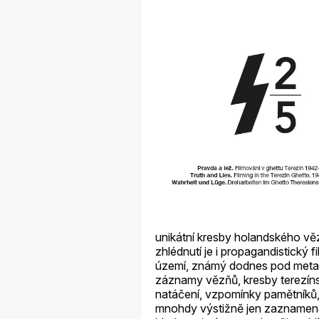
unikátní kresby holandského věz
zhlédnutí je i propagandistický 
území, známý dodnes pod meta
záznamy vězňů, kresby terezíns
natáčení, vzpomínky pamětníků,
mnohdy výstižně jen zaznamená