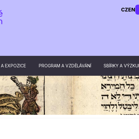
CZ
EN
 A EXPOZICE
PROGRAM A VZDĚLÁVÁNÍ
SBÍRKY A VÝZK