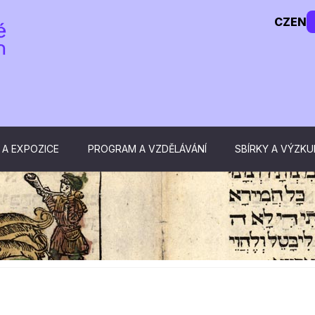
CZ
EN
 A EXPOZICE
PROGRAM A VZDĚLÁVÁNÍ
SBÍRKY A VÝZK