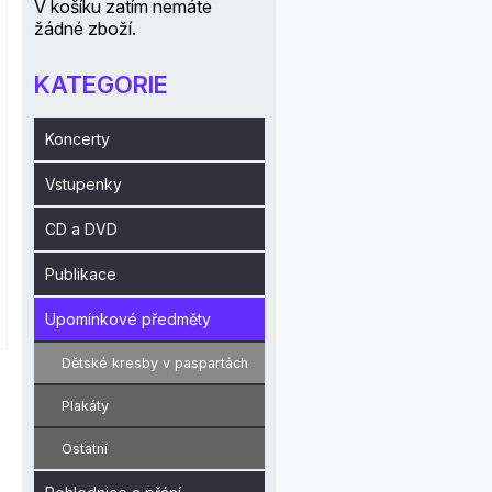
V košíku zatím nemáte
žádné zboží.
KATEGORIE
Koncerty
Vstupenky
CD a DVD
Publikace
Upomínkové předměty
Dětské kresby v paspartách
Plakáty
Ostatní