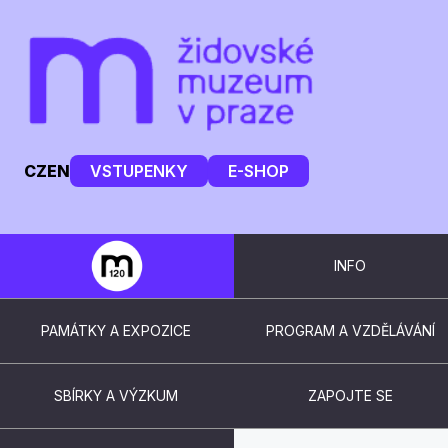
CZ
EN
VSTUPENKY
E-SHOP
INFO
PAMÁTKY A EXPOZICE
PROGRAM A VZDĚLÁVÁNÍ
SBÍRKY A VÝZKUM
ZAPOJTE SE