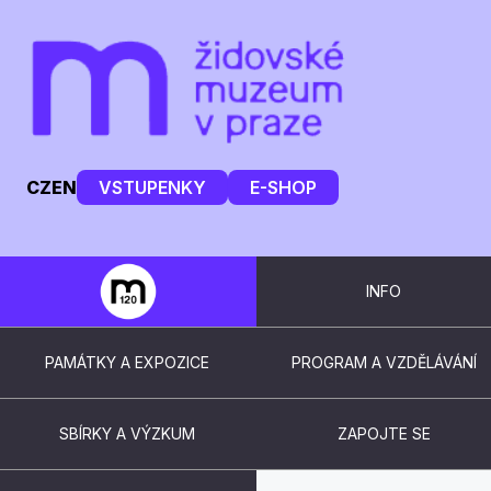
CZ
EN
VSTUPENKY
E-SHOP
INFO
PAMÁTKY A EXPOZICE
PROGRAM A VZDĚLÁVÁNÍ
SBÍRKY A VÝZKUM
ZAPOJTE SE