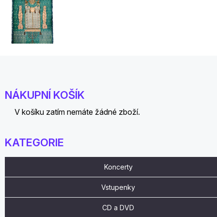
NÁKUPNÍ KOŠÍK
V košíku zatím nemáte žádné zboží.
KATEGORIE
Koncerty
Vstupenky
CD a DVD