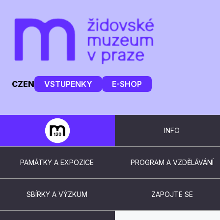
CZ
EN
VSTUPENKY
E-SHOP
INFO
PAMÁTKY A EXPOZICE
PROGRAM A VZDĚLÁVÁNÍ
SBÍRKY A VÝZKUM
ZAPOJTE SE