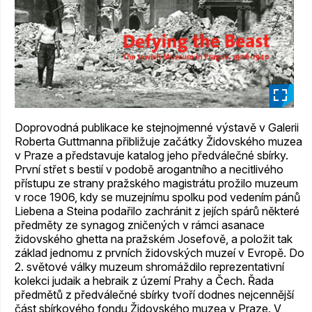
_
Doprovodná publikace ke stejnojmenné výstavě v Galerii
Roberta Guttmanna přibližuje začátky Židovského muzea
v Praze a představuje katalog jeho předválečné sbírky.
První střet s bestií v podobě arogantního a necitlivého
přístupu ze strany pražského magistrátu prožilo muzeum
v roce 1906, kdy se muzejnímu spolku pod vedením pánů
Liebena a Steina podařilo zachránit z jejích spárů některé
předměty ze synagog zničených v rámci asanace
židovského ghetta na pražském Josefově, a položit tak
základ jednomu z prvních židovských muzeí v Evropě. Do
2. světové války muzeum shromáždilo reprezentativní
kolekci judaik a hebraik z území Prahy a Čech. Řada
předmětů z předválečné sbírky tvoří dodnes nejcennější
část sbírkového fondu Židovského muzea v Praze. V