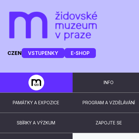
CZ
EN
VSTUPENKY
E-SHOP
INFO
PAMÁTKY A EXPOZICE
PROGRAM A VZDĚLÁVÁNÍ
SBÍRKY A VÝZKUM
ZAPOJTE SE