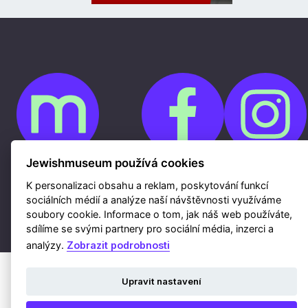
Jewishmuseum používá cookies
Cookies
K personalizaci obsahu a reklam, poskytování funkcí
Ochrana osobních údajů
Whistleblowing
sociálních médií a analýze naší návštěvnosti využíváme
Kontakty
soubory cookie. Informace o tom, jak náš web používáte,
Mapa webu
Webdesign a hosting Nux s.r.o.
|
RSS
sdílíme se svými partnery pro sociální média, inzerci a
analýzy.
Zobrazit podrobnosti
Upravit nastavení