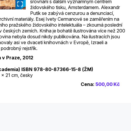
srovnání s dalším významným centrem
_
židovského tisku, Amsterdamem. Alexandr
Putík se zabývá cenzurou a denunciací,
chivní materiály. Esej Ivety Cermanové se zaměřením na
ího pražského židovského intelektuála – zkoumá poslední
 v českých zemích. Kniha je bohatě ilustrována více než 200
lovina nebyla dosud nikdy publikována. Na ilustracích jsou
hovaly asi ve dvaceti knihovnách v Evropě, Izraeli a
podrobný rejstřík.
v Praze, 2012
cademia) ISBN 978-80-87366-15-8 (ŽM)
3 x 21 cm, česky
Cena:
500,00 Kč