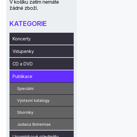
V košíku zatím nemáte
žádné zboží.
KATEGORIE
Koncerty
Vstupenky
CD a DVD
Publikace
Speciální
Výstavní katalogy
Sborníky
Judaica Bohemiae
Upomínkové předměty