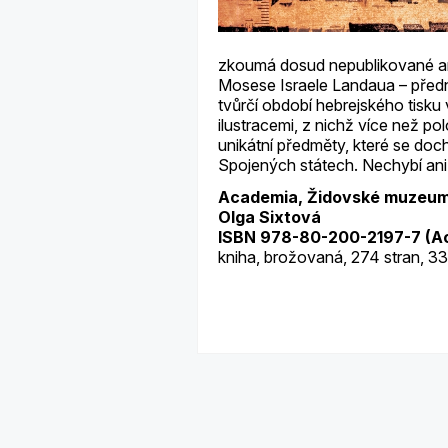
zkoumá dosud nepublikované ar
Mosese Israele Landaua – předn
tvůrčí období hebrejského tisku
ilustracemi, z nichž více než po
unikátní předměty, které se doc
Spojených státech. Nechybí ani 
Academia, Židovské muzeum 
Olga Sixtová
ISBN 978-80-200-2197-7 (A
kniha, brožovaná, 274 stran, 3