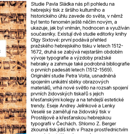
Studie Pavla Sládka nás při pohledu na
hebrejský tisk z širšího kulturního a
historického úhlu zavede do světa, v němž
byl tento fenomén ještě něčím novým, a
ukazuje, jak byl vnímán, hodnocen a využíván
současníky. Existují dvě studie editorky knihy
Olgy Sixtové: první podává přehled
pražského hebrejského tisku v letech 1512-
1672, druhá se zabývá nejstarším obdobím
vývoje typografie a výzdoby pražské
hebraiky a zahrnuje také podrobná bibliografie
o prvních padesáti letech (1512-1569).
Originální studie Petra Voita, usnadněná
spojením unikátní sbírky obrazových
materiálů, vrhá nové světlo na rozsah spojení
prvních židovských tiskařů s jejich
křesťanskými kolegy a na tehdejší estetické
trendy. Eseje Andrey Jelínkové a Lenky
Veselé se zaměřují na židovský tisk v
Prostějově a křesťanskou hebrejskou
typografii v Čechách. Shlomo Z. Berger
zkoumá tisk jidiš knih v Praze prostřednictvím