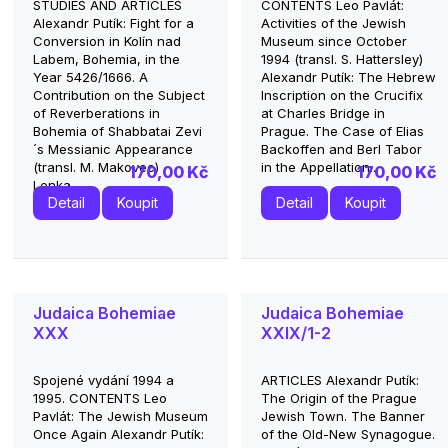
STUDIES AND ARTICLES
CONTENTS Leo Pavlát:
Alexandr Putík: Fight for a
Activities of the Jewish
Conversion in Kolín nad
Museum since October
Labem, Bohemia, in the
1994 (transl. S. Hattersley)
Year 5426/1666. A
Alexandr Putík: The Hebrew
Contribution on the Subject
Inscription on the Crucifix
of Reverberations in
at Charles Bridge in
Bohemia of Shabbatai Zevi
Prague. The Case of Elias
´s Messianic Appearance
Backoffen and Berl Tabor
(transl. M. Makovec)
in the Appellation...
170,00 Kč
170,00 Kč
Lenka...
Detail
Koupit
Detail
Koupit
Judaica Bohemiae
Judaica Bohemiae
XXX
XXIX/1-2
Spojené vydání 1994 a
ARTICLES Alexandr Putík:
1995. CONTENTS Leo
The Origin of the Prague
Pavlát: The Jewish Museum
Jewish Town. The Banner
Once Again Alexandr Putík:
of the Old-New Synagogue.