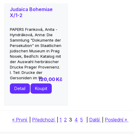
Judaica Bohemiae
X/1-2
PAPERS Franková, Anita -
Hyndráková, Anna: Die
Sammlung "Dokumente der
Persekution" im Staatlichen
jüdischen Museum in Prag
Nosek, Bedřich: Katalog mit
der Auswahl herbräischer
Drucke Prager Provenienz.
I. Teil: Drucke der
Gersoniden im 16....
120,00 Kč
Detail
Koupit
« První
|
Předchozí
|
1
2
3
4
5
|
Další
|
Poslední »