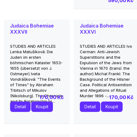
590,00 Kč
Judaica Bohemiae
Judaica Bohemiae
XXXVII
XXXVI
STUDIES AND ARTICLES
STUDIES AND ARTICLES Ivo
Lenka Matušíková: Die
Cerman: Anti-Jewish
Juden im ersten
Superstitions and the
böhmischen Kataster 1653-
Expulsion of the Jews from
1655 (übersetzt von J.
Vienna in 1670 (transl. the
Ostmeyer) Iveta
author) Michal Frankl: The
Vondrášková: "The Events
Background of the Hilsner
of Times" by Abraham
Case. Political Antisemitism
Trbitsch of Mikulov
and Allegations of Ritual
(Nikolsburg). The Chronicle
Murder 1896 -...
170,00 Kč
170,00 Kč
and Its Relationship to...
Detail
Koupit
Detail
Koupit