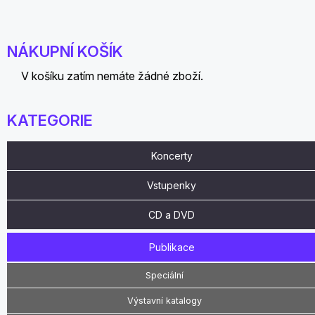
NÁKUPNÍ KOŠÍK
V košíku zatím nemáte žádné zboží.
KATEGORIE
Koncerty
Vstupenky
CD a DVD
Publikace
Speciální
Výstavní katalogy