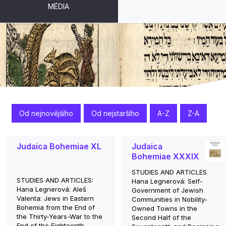
MÉDIA
PUBLIKACE
Od nejnovějšího
Od nejstaršího
A-Z
Z-A
Judaica Bohemiae XL
Judaica
Bohemiae XXXIX
STUDIES AND ARTICLES
STUDIES AND ARTICLES:
Hana Legnerová: Self-
Hana Legnerová: Aleš
Government of Jewish
Valenta: Jews in Eastern
Communities in Nobility-
Bohemia from the End of
Owned Towns in the
the Thirty-Years-War to the
Second Half of the
End of the Eighteenth