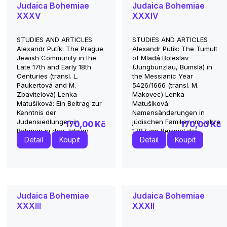
Judaica Bohemiae
Judaica Bohemiae
XXXV
XXXIV
STUDIES AND ARTICLES
STUDIES AND ARTICLES
Alexandr Putík: The Prague
Alexandr Putík: The Tumult
Jewish Community in the
of Mladá Boleslav
Late 17th and Early 18th
(Jungbunzlau, Bumsla) in
Centuries (transl. L.
the Messianic Year
Paukertová and M.
5426/1666 (transl. M.
Zbavitelová) Lenka
Makovec) Lenka
Matušíková: Ein Beitrag zur
Matušíková:
Kenntnis der
Namensänderungen in
Judensiedlungen in
jüdischen Familien im Jahre
170,00 Kč
170,00 Kč
Böhmen in den Jahren
1787 am Beispiel der
Detail
Koupit
Detail
Koupit
1650...
jüdischen...
Judaica Bohemiae
Judaica Bohemiae
XXXIII
XXXII