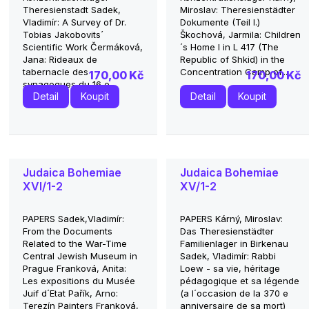
Theresienstadt Sadek,
Miroslav: Theresienstädter
Vladimír: A Survey of Dr.
Dokumente (Teil I.)
Tobias Jakobovits´
Škochová, Jarmila: Children
Scientific Work Čermáková,
´s Home I in L 417 (The
Jana: Rideaux de
Republic of Shkid) in the
tabernacle des
Concentration Camp of...
170,00 Kč
170,00 Kč
synagogues du 16 e...
Detail
Koupit
Detail
Koupit
Judaica Bohemiae
Judaica Bohemiae
XVI/1-2
XV/1-2
PAPERS Sadek,Vladimír:
PAPERS Kárný, Miroslav:
From the Documents
Das Theresienstädter
Related to the War-Time
Familienlager in Birkenau
Central Jewish Museum in
Sadek, Vladimír: Rabbi
Prague Franková, Anita:
Loew - sa vie, héritage
Les expositions du Musée
pédagogique et sa légende
Juif d´Etat Pařík, Arno:
(a l´occasion de la 370 e
Terezín Painters Franková,
anniversaire de sa mort)