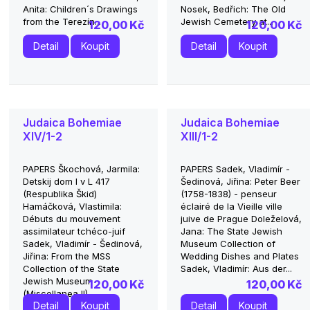
Anita: Children´s Drawings
Nosek, Bedřich: The Old
from the Terezín...
Jewish Cemetery at...
120,00 Kč
120,00 Kč
Detail
Koupit
Detail
Koupit
Judaica Bohemiae
Judaica Bohemiae
XIV/1-2
XIII/1-2
PAPERS Škochová, Jarmila:
PAPERS Sadek, Vladimír -
Detskij dom I v L 417
Šedinová, Jiřina: Peter Beer
(Respublika Škid)
(1758-1838) - penseur
Hamáčková, Vlastimila:
éclairé de la Vieille ville
Débuts du mouvement
juive de Prague Doleželová,
assimilateur tchéco-juif
Jana: The State Jewish
Sadek, Vladimír - Šedinová,
Museum Collection of
Jiřina: From the MSS
Wedding Dishes and Plates
Collection of the State
Sadek, Vladimír: Aus der...
Jewish Museum
120,00 Kč
120,00 Kč
(Miscellanea II)...
Detail
Koupit
Detail
Koupit