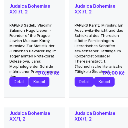
Judaica Bohemiae
Judaica Bohemiae
XXII/1, 2
XXI/1, 2
PAPERS Sadek, Vladimír:
PAPERS Kárný, Miroslav: Ein
Salomon Hugo Lieben -
Auschwitz-Bericht und das
Founder of the Prague
Schicksal des Theresien-
Jewish Museum Kárný,
städter Familienlagers
Miroslav: Zur Statistik der
Literarisches Schaffen
Jüdischen Bevölkerung im
erwachsener Häftlinge im
sogenannten Protektorat
Konzentrationslager
Doleželová, Jana:
Theresienstadt, I.
Morphologie der Schilde
(Tschechische literarische
mährischer Provrnienz aus
Tätigkeit) Škochová,...
170,00 Kč
170,00 Kč
den...
Detail
Koupit
Detail
Koupit
Judaica Bohemiae
Judaica Bohemiae
XX/1, 2
XIX/1, 2