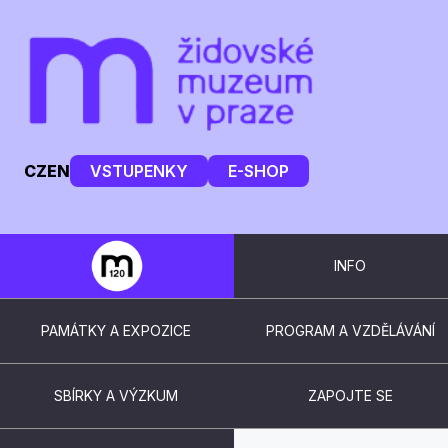
CZ
EN
VSTUPENKY
E-SHOP
INFO
PAMÁTKY A EXPOZICE
PROGRAM A VZDĚLÁVÁNÍ
SBÍRKY A VÝZKUM
ZAPOJTE SE