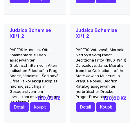
Judaica Bohemiae
Judaica Bohemiae
XII/1-2
XI/1-2
PAPERS Muneles, Otto:
PAPERS Votavová, Marcela:
Kommentare zu den
Nad vystavkoj rabot
ausgewählten
Bedržicha Fritty (1906-1944)
Grabinschriften vom Alten
Doleželová, Jana: Mizrahs
jüdischen Friedhof in Prag
from the Collections of the
Sadek, Vladimír - Šedinová,
State Jewish Museum in
Jiřina: Iz kollekciji rukopisej
Prague Nosek, Bedřich:
nachodjaščichsja v
Katalog ausgewählter
Gosudarstvennom
herbräischer Drucker
jevrejskom muzeje v Prage
Prager Provenienz. II....
120,00 Kč
120,00 Kč
Doleželová,...
Detail
Koupit
Detail
Koupit