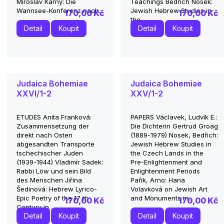
Miroslav Kárný: Die
Teachings Bedřich Nosek:
Wannsee-Konferenz nach...
Jewish Hebrew Studies in
170,00 Kč
170,00 Kč
the...
Detail
Koupit
Detail
Koupit
Judaica Bohemiae
Judaica Bohemiae
XXVI/1-2
XXV/1-2
ETUDES Anita Franková:
PAPERS Václavek, Ludvík E.:
Zusammensetzung der
Die Dichterin Gertrud Groag
direkt nach Osten
(1889-1979) Nosek, Bedřich:
abgesandten Transporte
Jewish Hebrew Studies in
tschechischer Juden
the Czech Lands in the
(1939-1944) Vladimír Sadek:
Pre-Enlightenment and
Rabbi Löw und sein Bild
Enlightenment Periods
des Menschen Jiřina
Pařík, Arno: Hana
Šedinová: Hebrew Lyrico-
Volavková on Jewish Art
Epic Poetry of the 17 th
and Monuments in...
170,00 Kč
170,00 Kč
Century in...
Detail
Koupit
Detail
Koupit