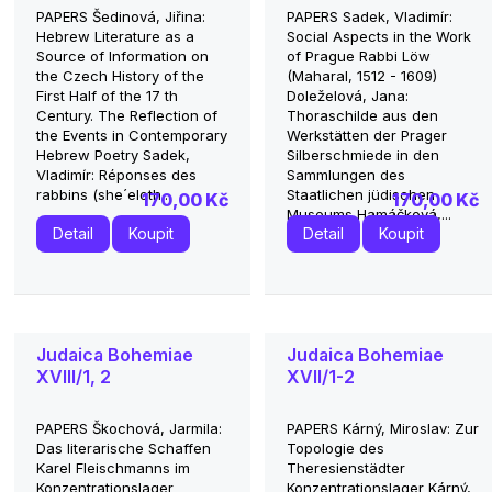
PAPERS Šedinová, Jiřina:
PAPERS Sadek, Vladimír:
Hebrew Literature as a
Social Aspects in the Work
Source of Information on
of Prague Rabbi Löw
the Czech History of the
(Maharal, 1512 - 1609)
First Half of the 17 th
Doleželová, Jana:
Century. The Reflection of
Thoraschilde aus den
the Events in Contemporary
Werkstätten der Prager
Hebrew Poetry Sadek,
Silberschmiede in den
Vladimír: Réponses des
Sammlungen des
rabbins (she´eloth...
Staatlichen jüdischen
170,00 Kč
170,00 Kč
Museums Hamáčková,...
Detail
Koupit
Detail
Koupit
Judaica Bohemiae
Judaica Bohemiae
XVIII/1, 2
XVII/1-2
PAPERS Škochová, Jarmila:
PAPERS Kárný, Miroslav: Zur
Das literarische Schaffen
Topologie des
Karel Fleischmanns im
Theresienstädter
Konzentrationslager
Konzentrationslager Kárný,