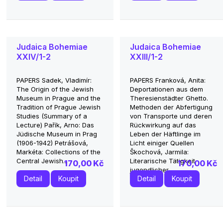
Judaica Bohemiae
Judaica Bohemiae
XXIV/1-2
XXIII/1-2
PAPERS Sadek, Vladimír:
PAPERS Franková, Anita:
The Origin of the Jewish
Deportationen aus dem
Museum in Prague and the
Theresienstädter Ghetto.
Tradition of Prague Jewish
Methoden der Abfertigung
Studies (Summary of a
von Transporte und deren
Lecture) Pařík, Arno: Das
Rückwirkung auf das
Jüdische Museum in Prag
Leben der Häftlinge im
(1906-1942) Petrášová,
Licht einiger Quellen
Markéta: Collections of the
Škochová, Jarmila:
Central Jewish...
Literarische Tätigkeit
170,00 Kč
170,00 Kč
jugendlicher...
Detail
Koupit
Detail
Koupit