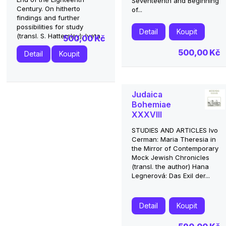
Seventeenth and Beginning
Century. On hitherto
of...
findings and further
possibilities for study
Detail
Koupit
(transl. S. Hattersley); Iveta...
500,00 Kč
500,00 Kč
Detail
Koupit
Judaica
Bohemiae
XXXVIII
STUDIES AND ARTICLES Ivo
Cerman: Maria Theresia in
the Mirror of Contemporary
Mock Jewish Chronicles
(transl. the author) Hana
Legnerová: Das Exil der...
Detail
Koupit