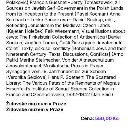
Polakovič) François Guesnet – Jerzy Tomaszewski, z”l,
Sources on Jewish Self-Government in the Polish Lands
from Its Inception to the Present (Pavel Kocman) Anna
Kernbach – Lenka Panusková – Daniel Soukup, eds.,
Reflecting Jerusalem in the Medieval Czech Lands
(Kajetán Holeček) Falk Wiesemann, Visual Illusions about
Jews: The Finkelstein Collection of Antisemitica (Daniel
Soukup) Jindřich Toman, Čeští Židé a jejich devatenácté
století. Texty, diskuse, konflikty [Bohemia’s Jews and their
Nineteenth Century: Texts, Discussions, Conflicts] (Arno
Pařík) Martha Stellmacher, Von der Altneuschul zum
Jerusalemtempel. Musikalische Praxis in Prager
Synagogen vom 19. Jahrhundert bis zur Schoah
(Veronika Seidlová) Hans P. Soetaert, The Scattered
Library: The Various Fates of the Remnants of Magnus
Hirschfeld’s Institute of Sexual Science Collection in
France and Czechoslovakia, 1932–1942 (Jan Seidl)
Židovské muzeum v Praze
Židovské muzem v Praze
Cena:
550,00 Kč