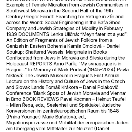
Example of Female Migration from Jewish Communities in
Southwest Moravia in the Second Half of the 19th
Century Gregor Feindt: Searching for Refuge in Zlín and
across the World: Social Engineering in the Baťa Shoe
Company and Jewish Strategies of Mobility in February
1939 DOCUMENTS Lenka Uličná: “Meyn fater izt a yud”:
An Edition of Fragments of Jewish Folklore from a
Genizah in Eastern Bohemia Kamila Cmolová – Daniel
Soukup: Shattered Vessels: Marginalia in Books
Confiscated from Jews in Moravia and Silesia during the
Holocaust REPORTS Arno Pařík: “My synagogue is in
Prague...” In Memory of Mark Podwal (1945–2024) Pavla
Niklová: The Jewish Museum in Prague’s First Annual
Lecture on the History and Culture of Jews in the Czech
and Slovak Lands Tomáš Krákora – Daniel Polakovič:
Conference ‘Blank Spots of Jewish Moravia and Vienna’
in Brno BOOK REVIEWS Pavel Kocman – Helmut Teufel
– Milan Řepa, eds., Seelenheil und Spektakel. Jüdische
Konversionen im zentraleuropäischen Raum bis 1848
(Pnina Younger) Marie Buňatová, ed.,
Migrationsprozesse und Mobilität der europäischen Juden
am Übergang vom Mittelalter zur Neuzeit (Daniel