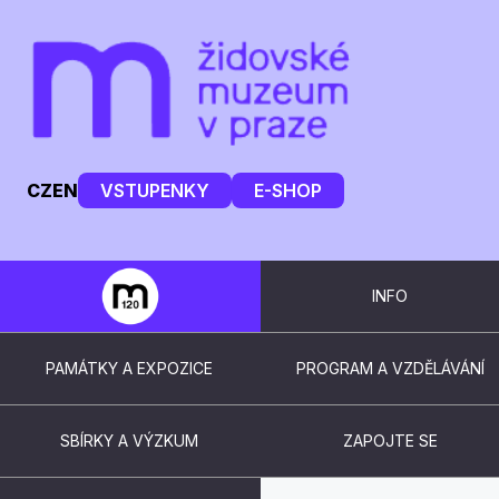
CZ
EN
VSTUPENKY
E-SHOP
INFO
PAMÁTKY A EXPOZICE
PROGRAM A VZDĚLÁVÁNÍ
SBÍRKY A VÝZKUM
ZAPOJTE SE