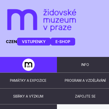
CZ
EN
VSTUPENKY
E-SHOP
INFO
PAMÁTKY A EXPOZICE
PROGRAM A VZDĚLÁVÁNÍ
SBÍRKY A VÝZKUM
ZAPOJTE SE