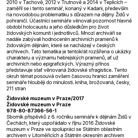
2010 v Tachově, 2012 v Trutnově a 2014 v Teplicích –
zaměřil se i tento seminář, konaný v Kadani, především
na novodobou problematiku s důrazem na dějiny Židů v
pohraničí. Účastníci semináře věnovali pozornost hlavně
období holocaustu a jeho důsledkům pro život
židovských komunit i jednotlivců. Mnozí archiváři se
nadále zabývali hodnocením archivních pramenů k
židovským dějinám, které se nacházejí v českých
archivech. Tato tematika je tentokrát rozšířena o ukázky
charakteru a významu hebrejských pramenů, ať už
archivních nebo epigrafických. Výrazný přínos
představuje stať věnovaná židovské sfragistice. Tento
okruh témat posouvá ovšem časovou hranici zaměření
semináře hlouběji do minulosti. kniha, brožovaná, česky,
211 stran
Židovské muzeum v Praze/2017
Židovské muzeum v Praze
978-80-87366-56-1
Sborník příspěvků z 6. ročníku semináře k dějinám Židů v
Čechách, který uspořádalo v říjnu 2016 Židovské
muzeum v Praze ve spolupráci se Státním oblastním
archivem v Litoměřicích a Státním okresním archivem