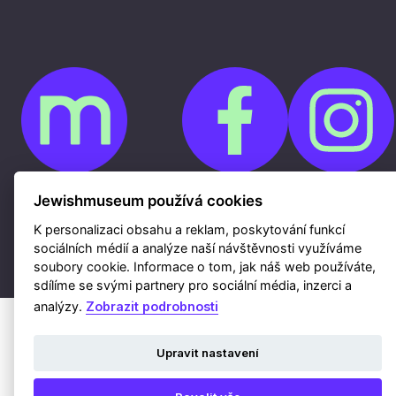
Jewishmuseum používá cookies
Cookies
Ochrana osobních údajů
Whistleblowing
K personalizaci obsahu a reklam, poskytování funkcí
Kontakty
sociálních médií a analýze naší návštěvnosti využíváme
Mapa webu
Webdesign a hosting Nux s.r.o.
|
RSS
soubory cookie. Informace o tom, jak náš web používáte,
sdílíme se svými partnery pro sociální média, inzerci a
analýzy.
Zobrazit podrobnosti
Upravit nastavení