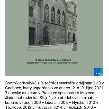
_
Sborník příspěvků z 8. ročníku semináře k dějinám Židů v
Čechách, který uspořádalo ve dnech 12. a 13. října 2021
Židovské muzeum v Praze ve spolupráci s Muzeem
Jindřichohradecka. Stejně jako předchozí semináře –
konané v roce 2006 v Liberci, 2008 v Nýrsku, 2010 v
Tachově, 2012 v Trutnově, 2014 v Teplicích, 2016 v