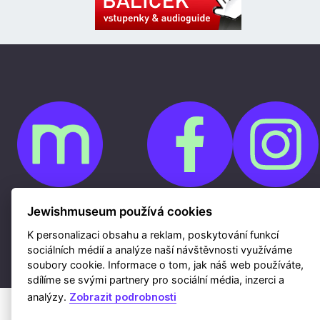
Jewishmuseum používá cookies
Cookies
Ochrana osobních údajů
Whistleblowing
K personalizaci obsahu a reklam, poskytování funkcí
Kontakty
sociálních médií a analýze naší návštěvnosti využíváme
Mapa webu
Webdesign a hosting Nux s.r.o.
|
RSS
soubory cookie. Informace o tom, jak náš web používáte,
sdílíme se svými partnery pro sociální média, inzerci a
analýzy.
Zobrazit podrobnosti