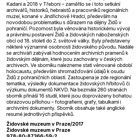
Kadani a 2018 v Třeboni – zaměřilo se i toto setkání
archivářů, historiků, hebraistů a pracovníků regionálních
muzeí, konané v Jindřichově Hradci, především na
novodobou problematiku s důrazem na dějiny Židů v
pohraničí. Pozornost byla věnována historickému vývoji
a právnímu postavení Židů a židovských náboženských
obcí od 18. století do 2. světové války. Byly představeny
některé významné osobnosti židovského původu. Nadále
se archiváři zabývali hodnocením archivních pramenů k
židovským dějinám, které jsou zachovány v českých
archivech. Ve sborníku nalezneme stati věnované období
holocaustu, především shromažďování údajů k osudu
Židů z pohraničních oblastí. Zastoupena je zde regionální
tematika, výsledky dokumentace židovských hřbitovů či
výzkumu dokumentů NKVD. Na bezmála 280 stranách
sborník přináší 16 studií, které jsou doprovázeny bohatou
obrazovou přílohou – fotografiemi, grafy, tabulkami i
archivními dokumenty. Sborník obsahuje také anglické
resumé jednotlivých příspěvků.
Židovské muzeum v Praze/2017
Židovské muzeum v Praze
978-80-87366-59-2