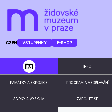
CZ
EN
VSTUPENKY
E-SHOP
INFO
PAMÁTKY A EXPOZICE
PROGRAM A VZDĚLÁVÁNÍ
SBÍRKY A VÝZKUM
ZAPOJTE SE