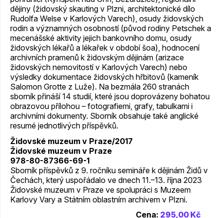
dějiny (židovský skauting v Plzni, architektonické dílo
Rudolfa Welse v Karlových Varech), osudy židovských
rodin a významných osobností (původ rodiny Petschek a
mecenášské aktivity jejich bankovního domu, osudy
židovských lékařů a lékařek v období šoa), hodnocení
archivních pramenů k židovským dějinám (arizace
židovských nemovitostí v Karlových Varech) nebo
výsledky dokumentace židovských hřbitovů (kameník
Salomon Grotte z Luže). Na bezmála 260 stranách
sborník přináší 14 studií, které jsou doprovázeny bohatou
obrazovou přílohou – fotografiemi, grafy, tabulkami i
archivními dokumenty. Sborník obsahuje také anglické
resumé jednotlivých příspěvků.
Židovské muzeum v Praze/2017
Židovské muzeum v Praze
978-80-87366-69-1
Sborník příspěvků z 9. ročníku semináře k dějinám Židů v
Čechách, který uspořádalo ve dnech 11.–13. října 2023
Židovské muzeum v Praze ve spolupráci s Muzeem
Karlovy Vary a Státním oblastním archivem v Plzni.
Cena:
295,00 Kč