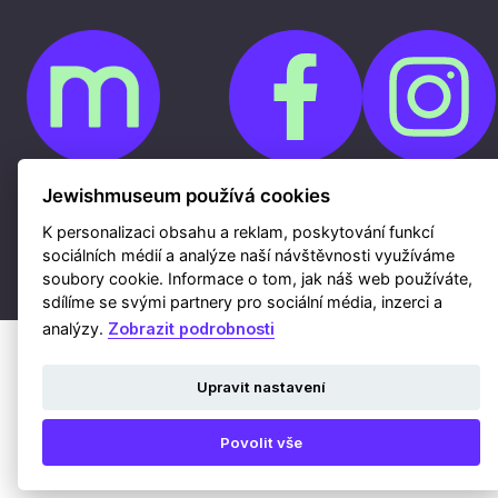
Jewishmuseum používá cookies
Cookies
Ochrana osobních údajů
K personalizaci obsahu a reklam, poskytování funkcí
Whistleblowing
Kontakty
sociálních médií a analýze naší návštěvnosti využíváme
Mapa webu
soubory cookie. Informace o tom, jak náš web používáte,
Webdesign a hosting Nux s.r.o.
|
RSS
sdílíme se svými partnery pro sociální média, inzerci a
analýzy.
Zobrazit podrobnosti
Upravit nastavení
Povolit vše