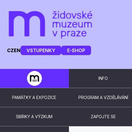
CZ
EN
VSTUPENKY
E-SHOP
INFO
PAMÁTKY A EXPOZICE
PROGRAM A VZDĚLÁVÁNÍ
SBÍRKY A VÝZKUM
ZAPOJTE SE