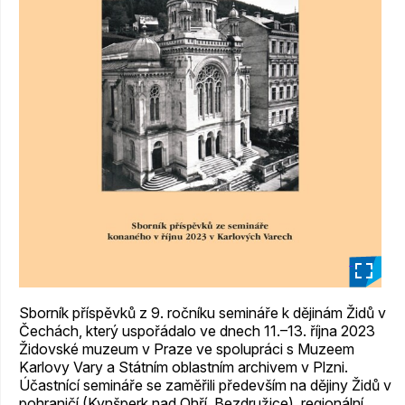
_
Sborník příspěvků z 9. ročníku semináře k dějinám Židů v
Čechách, který uspořádalo ve dnech 11.–13. října 2023
Židovské muzeum v Praze ve spolupráci s Muzeem
Karlovy Vary a Státním oblastním archivem v Plzni.
Účastnící semináře se zaměřili především na dějiny Židů v
pohraničí (Kynšperk nad Ohří, Bezdružice), regionální