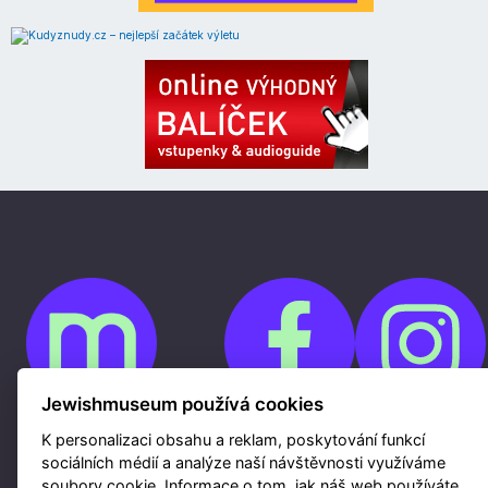
Jewishmuseum používá cookies
K personalizaci obsahu a reklam, poskytování funkcí
Cookies
Ochrana osobních údajů
sociálních médií a analýze naší návštěvnosti využíváme
Whistleblowing
soubory cookie. Informace o tom, jak náš web používáte,