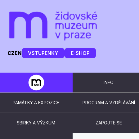
CZ
EN
VSTUPENKY
E-SHOP
INFO
PAMÁTKY A EXPOZICE
PROGRAM A VZDĚLÁVÁNÍ
SBÍRKY A VÝZKUM
ZAPOJTE SE