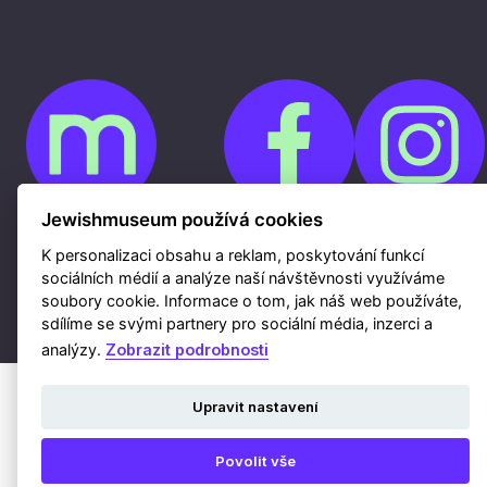
Jewishmuseum používá cookies
Cookies
K personalizaci obsahu a reklam, poskytování funkcí
Ochrana osobních údajů
sociálních médií a analýze naší návštěvnosti využíváme
Whistleblowing
Kontakty
soubory cookie. Informace o tom, jak náš web používáte,
Mapa webu
sdílíme se svými partnery pro sociální média, inzerci a
Webdesign a hosting Nux s.r.o.
|
RSS
analýzy.
Zobrazit podrobnosti
Upravit nastavení
Povolit vše