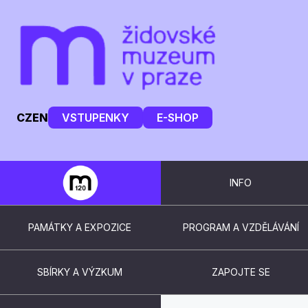
CZ
EN
VSTUPENKY
E-SHOP
INFO
PAMÁTKY A EXPOZICE
PROGRAM A VZDĚLÁVÁNÍ
SBÍRKY A VÝZKUM
ZAPOJTE SE