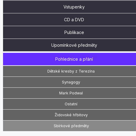
Vstupenky
CD a DVD
Publikace
Upomínkové předměty
Pohlednice a přání
Dětské kresby z Terezína
Synagogy
Mark Podwal
Ostatní
Židovské hřbitovy
Sbírkové předměty