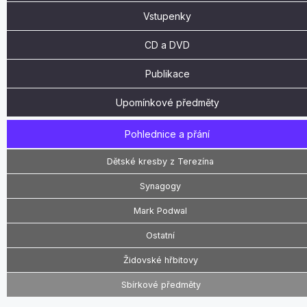
Vstupenky
CD a DVD
Publikace
Upomínkové předměty
Pohlednice a přání
Dětské kresby z Terezína
Synagogy
Mark Podwal
Ostatní
Židovské hřbitovy
Sbírkové předměty