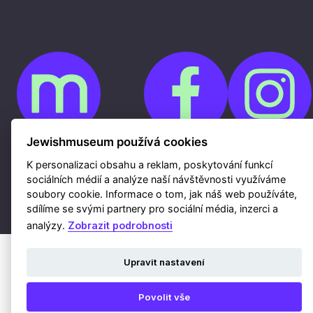
Jewishmuseum používá cookies
Cookies
K personalizaci obsahu a reklam, poskytování funkcí
Ochrana osobních údajů
sociálních médií a analýze naší návštěvnosti využíváme
Whistleblowing
Kontakty
soubory cookie. Informace o tom, jak náš web používáte,
Mapa webu
sdílíme se svými partnery pro sociální média, inzerci a
Webdesign a hosting Nux s.r.o.
|
RSS
analýzy.
Zobrazit podrobnosti
Upravit nastavení
Povolit vše