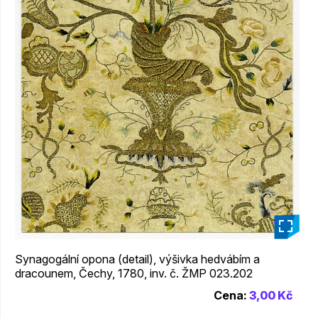
_
Synagogální opona (detail), výšivka hedvábím a
dracounem, Čechy, 1780, inv. č. ŽMP 023.202
Cena:
3,00 Kč