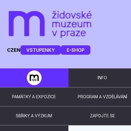
CZ
EN
VSTUPENKY
E-SHOP
INFO
PAMÁTKY A EXPOZICE
PROGRAM A VZDĚLÁVÁNÍ
SBÍRKY A VÝZKUM
ZAPOJTE SE