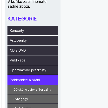
V košíku zatím nemáte
žádné zboží.
KATEGORIE
Koncerty
Vstupenky
CD a DVD
Publikace
Upomínkové předměty
Pohlednice a přání
Dětské kresby z Terezína
Synagogy