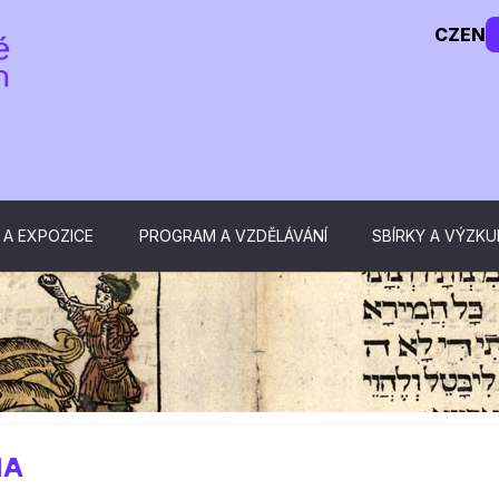
CZ
EN
 A EXPOZICE
PROGRAM A VZDĚLÁVÁNÍ
SBÍRKY A VÝZK
NA