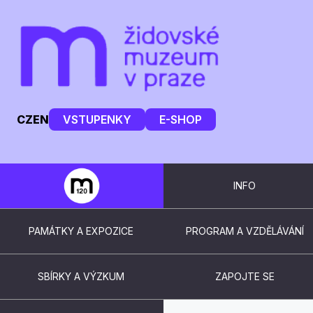
CZ
EN
VSTUPENKY
E-SHOP
INFO
PAMÁTKY A EXPOZICE
PROGRAM A VZDĚLÁVÁNÍ
SBÍRKY A VÝZKUM
ZAPOJTE SE