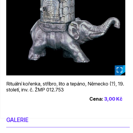
_
Rituální kořenka, stříbro, lito a tepáno, Německo (?), 19.
století, inv. č. ŽMP 012.753
Cena:
3,00 Kč
GALERIE