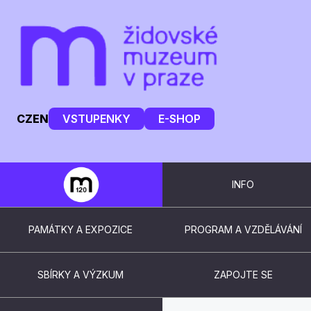
CZ
EN
VSTUPENKY
E-SHOP
INFO
PAMÁTKY A EXPOZICE
PROGRAM A VZDĚLÁVÁNÍ
SBÍRKY A VÝZKUM
ZAPOJTE SE