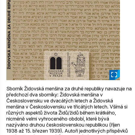
_
Sborník Židovská menšina za druhé republiky navazuje na
předchozí dva sborníky: Židovská menšina v
Československu ve dvacátých letech a Židovská
menšina v Československu ve třicátých letech. Všímá si
různých aspektů života Židů/židů během krátkého,
nicméně velmi vyhroceného období, které bývá
nazýváno druhou československou republikou (říjen
1938 až 15. březen 1939). Autoři jednotlivých příspěvků