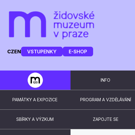
CZ
EN
VSTUPENKY
E-SHOP
INFO
PAMÁTKY A EXPOZICE
PROGRAM A VZDĚLÁVÁNÍ
SBÍRKY A VÝZKUM
ZAPOJTE SE