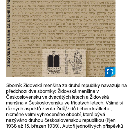
_
Sborník Židovská menšina za druhé republiky navazuje na
předchozí dva sborníky: Židovská menšina v
Československu ve dvacátých letech a Židovská
menšina v Československu ve třicátých letech. Všímá si
různých aspektů života Židů/židů během krátkého,
nicméně velmi vyhroceného období, které bývá
nazýváno druhou československou republikou (říjen
1938 až 15. březen 1939). Autoři jednotlivých příspěvků