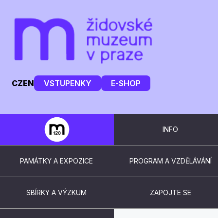
CZ
EN
VSTUPENKY
E-SHOP
INFO
PAMÁTKY A EXPOZICE
PROGRAM A VZDĚLÁVÁNÍ
SBÍRKY A VÝZKUM
ZAPOJTE SE