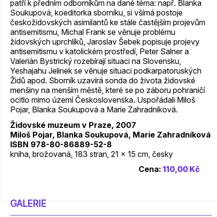
patří k předním odborníkům na dané téma: např. Blanka
Soukupová, koeditorka sborníku, si všímá postoje
českožidovských asimilantů ke stále častějším projevům
antisemitismu, Michal Frank se věnuje problému
židovských uprchlíků, Jaroslav Šebek popisuje projevy
antisemitismu v katolickém prostředí, Peter Salner a
Valerián Bystrický rozebírají situaci na Slovensku,
Yeshajahu Jelinek se věnuje situaci podkarpatoruských
Židů apod. Sborník uzavírá sonda do života židovské
menšiny na menším městě, které se po záboru pohraničí
ocitlo mimo území Československa. Uspořádali Miloš
Pojar, Blanka Soukupová a Marie Zahradníková.
Židovské muzeum v Praze, 2007
Miloš Pojar, Blanka Soukupová, Marie Zahradníková
ISBN 978-80-86889-52-8
kniha, brožovaná, 183 stran, 21 x 15 cm, česky
Cena:
110,00 Kč
GALERIE