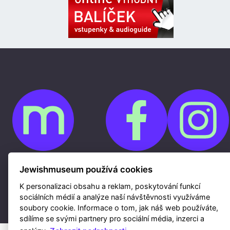
Jewishmuseum používá cookies
Cookies
Ochrana osobních údajů
Whistleblowing
K personalizaci obsahu a reklam, poskytování funkcí
Kontakty
sociálních médií a analýze naší návštěvnosti využíváme
Mapa webu
Webdesign a hosting Nux s.r.o.
|
RSS
soubory cookie. Informace o tom, jak náš web používáte,
sdílíme se svými partnery pro sociální média, inzerci a