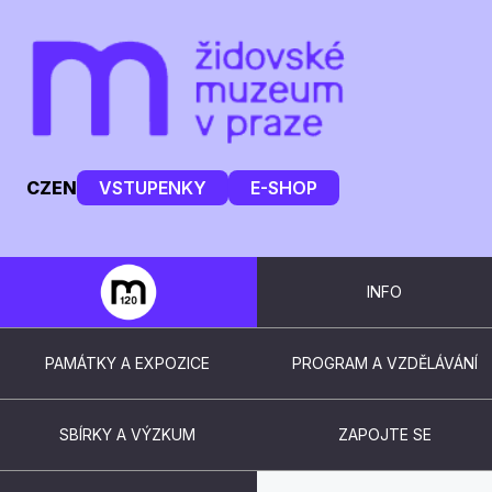
CZ
EN
VSTUPENKY
E-SHOP
INFO
PAMÁTKY A EXPOZICE
PROGRAM A VZDĚLÁVÁNÍ
SBÍRKY A VÝZKUM
ZAPOJTE SE