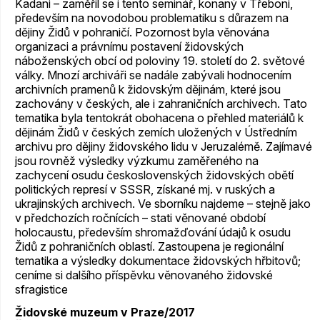
Kadani – zaměřil se i tento seminář, konaný v Třeboni,
především na novodobou problematiku s důrazem na
dějiny Židů v pohraničí. Pozornost byla věnována
organizaci a právnímu postavení židovských
náboženských obcí od poloviny 19. století do 2. světové
války. Mnozí archiváři se nadále zabývali hodnocením
archivních pramenů k židovským dějinám, které jsou
zachovány v českých, ale i zahraničních archivech. Tato
tematika byla tentokrát obohacena o přehled materiálů k
dějinám Židů v českých zemích uložených v Ústředním
archivu pro dějiny židovského lidu v Jeruzalémě. Zajímavé
jsou rovněž výsledky výzkumu zaměřeného na
zachycení osudu československých židovských obětí
politických represí v SSSR, získané mj. v ruských a
ukrajinských archivech. Ve sborníku najdeme – stejně jako
v předchozích ročnících – stati věnované období
holocaustu, především shromažďování údajů k osudu
Židů z pohraničních oblastí. Zastoupena je regionální
tematika a výsledky dokumentace židovských hřbitovů;
ceníme si dalšího příspěvku věnovaného židovské
sfragistice
Židovské muzeum v Praze/2017