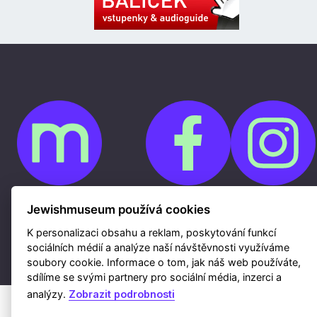
Jewishmuseum používá cookies
Cookies
Ochrana osobních údajů
Whistleblowing
K personalizaci obsahu a reklam, poskytování funkcí
Kontakty
sociálních médií a analýze naší návštěvnosti využíváme
Mapa webu
Webdesign a hosting Nux s.r.o.
|
RSS
soubory cookie. Informace o tom, jak náš web používáte,
sdílíme se svými partnery pro sociální média, inzerci a
analýzy.
Zobrazit podrobnosti