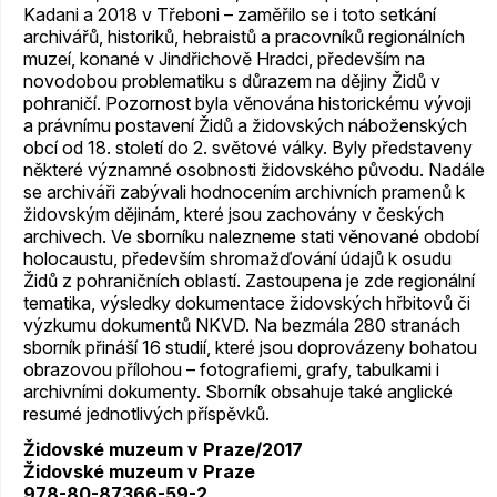
Kadani a 2018 v Třeboni – zaměřilo se i toto setkání
archivářů, historiků, hebraistů a pracovníků regionálních
muzeí, konané v Jindřichově Hradci, především na
novodobou problematiku s důrazem na dějiny Židů v
pohraničí. Pozornost byla věnována historickému vývoji
a právnímu postavení Židů a židovských náboženských
obcí od 18. století do 2. světové války. Byly představeny
některé významné osobnosti židovského původu. Nadále
se archiváři zabývali hodnocením archivních pramenů k
židovským dějinám, které jsou zachovány v českých
archivech. Ve sborníku nalezneme stati věnované období
holocaustu, především shromažďování údajů k osudu
Židů z pohraničních oblastí. Zastoupena je zde regionální
tematika, výsledky dokumentace židovských hřbitovů či
výzkumu dokumentů NKVD. Na bezmála 280 stranách
sborník přináší 16 studií, které jsou doprovázeny bohatou
obrazovou přílohou – fotografiemi, grafy, tabulkami i
archivními dokumenty. Sborník obsahuje také anglické
resumé jednotlivých příspěvků.
Židovské muzeum v Praze/2017
Židovské muzeum v Praze
978-80-87366-59-2