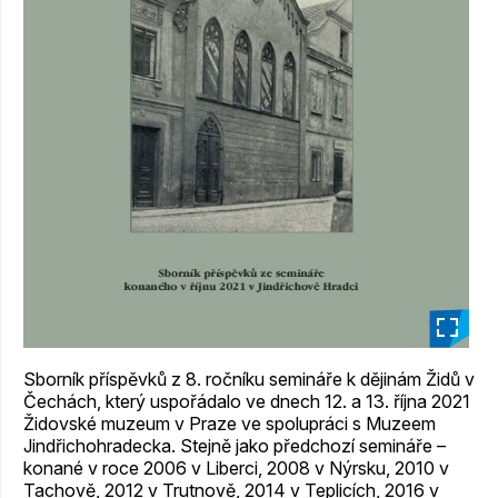
_
Sborník příspěvků z 8. ročníku semináře k dějinám Židů v
Čechách, který uspořádalo ve dnech 12. a 13. října 2021
Židovské muzeum v Praze ve spolupráci s Muzeem
Jindřichohradecka. Stejně jako předchozí semináře –
konané v roce 2006 v Liberci, 2008 v Nýrsku, 2010 v
Tachově, 2012 v Trutnově, 2014 v Teplicích, 2016 v