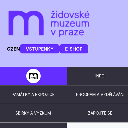
CZ
EN
VSTUPENKY
E-SHOP
INFO
PAMÁTKY A EXPOZICE
PROGRAM A VZDĚLÁVÁNÍ
SBÍRKY A VÝZKUM
ZAPOJTE SE