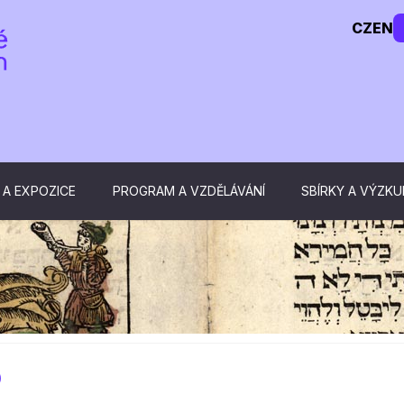
CZ
EN
 A EXPOZICE
PROGRAM A VZDĚLÁVÁNÍ
SBÍRKY A VÝZK
9