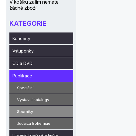
V košíku zatím nemáte
žádné zboží.
KATEGORIE
Koncerty
Vstupenky
CD a DVD
Publikace
Speciální
Výstavní katalogy
Sborníky
Judaica Bohemiae
Upomínkové předměty