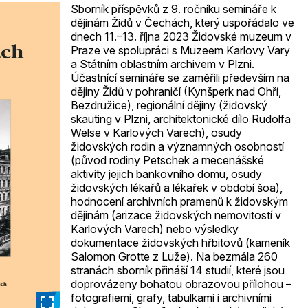
Sborník příspěvků z 9. ročníku semináře k
dějinám Židů v Čechách, který uspořádalo ve
dnech 11.–13. října 2023 Židovské muzeum v
Praze ve spolupráci s Muzeem Karlovy Vary
a Státním oblastním archivem v Plzni.
Účastnící semináře se zaměřili především na
dějiny Židů v pohraničí (Kynšperk nad Ohří,
Bezdružice), regionální dějiny (židovský
skauting v Plzni, architektonické dílo Rudolfa
Welse v Karlových Varech), osudy
židovských rodin a významných osobností
(původ rodiny Petschek a mecenášské
aktivity jejich bankovního domu, osudy
židovských lékařů a lékařek v období šoa),
hodnocení archivních pramenů k židovským
dějinám (arizace židovských nemovitostí v
Karlových Varech) nebo výsledky
dokumentace židovských hřbitovů (kameník
Salomon Grotte z Luže). Na bezmála 260
stranách sborník přináší 14 studií, které jsou
doprovázeny bohatou obrazovou přílohou –
fotografiemi, grafy, tabulkami i archivními
_