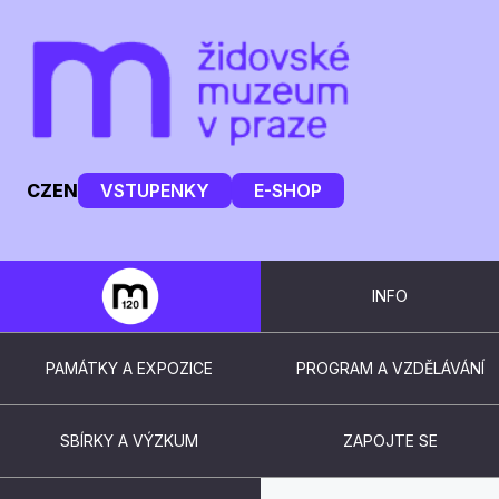
CZ
EN
VSTUPENKY
E-SHOP
INFO
PAMÁTKY A EXPOZICE
PROGRAM A VZDĚLÁVÁNÍ
SBÍRKY A VÝZKUM
ZAPOJTE SE