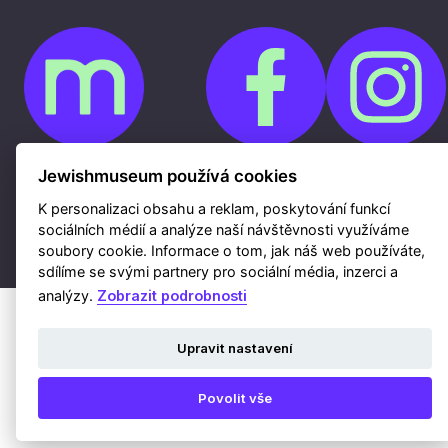
Jewishmuseum používá cookies
Cookies
Ochrana osobních údajů
K personalizaci obsahu a reklam, poskytování funkcí
Whistleblowing
Kontakty
sociálních médií a analýze naší návštěvnosti využíváme
Mapa webu
soubory cookie. Informace o tom, jak náš web používáte,
Webdesign a hosting Nux s.r.o.
|
RSS
sdílíme se svými partnery pro sociální média, inzerci a
analýzy.
Zobrazit podrobnosti
Upravit nastavení
Povolit vše