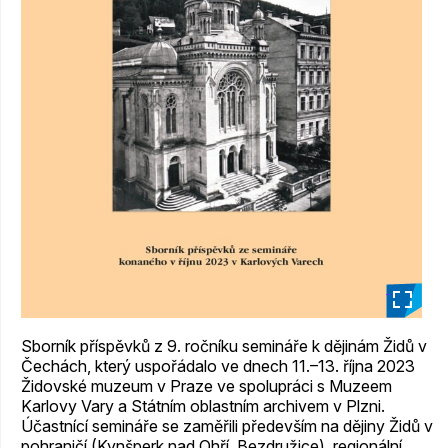
_
Sborník příspěvků z 9. ročníku semináře k dějinám Židů v
Čechách, který uspořádalo ve dnech 11.–13. října 2023
Židovské muzeum v Praze ve spolupráci s Muzeem
Karlovy Vary a Státním oblastním archivem v Plzni.
Účastnící semináře se zaměřili především na dějiny Židů v
pohraničí (Kynšperk nad Ohří, Bezdružice), regionální