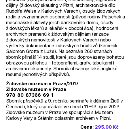
dějiny (židovský skauting v Plzni, architektonické dílo
Rudolfa Welse v Karlových Varech), osudy židovských
rodin a významných osobností (původ rodiny Petschek a
mecenášské aktivity jejich bankovního domu, osudy
židovských lékařů a lékařek v období šoa), hodnocení
archivních pramenů k židovským dějinám (arizace
židovských nemovitostí v Karlových Varech) nebo
výsledky dokumentace židovských hřbitovů (kameník
Salomon Grotte z Luže). Na bezmála 260 stranách
sborník přináší 14 studií, které jsou doprovázeny bohatou
obrazovou přílohou – fotografiemi, grafy, tabulkami i
archivními dokumenty. Sborník obsahuje také anglické
resumé jednotlivých příspěvků.
Židovské muzeum v Praze/2017
Židovské muzeum v Praze
978-80-87366-69-1
Sborník příspěvků z 9. ročníku semináře k dějinám Židů v
Čechách, který uspořádalo ve dnech 11.–13. října 2023
Židovské muzeum v Praze ve spolupráci s Muzeem
Karlovy Vary a Státním oblastním archivem v Plzni.
Cena:
295,00 Kč