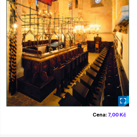
_
Cena:
7,00 Kč