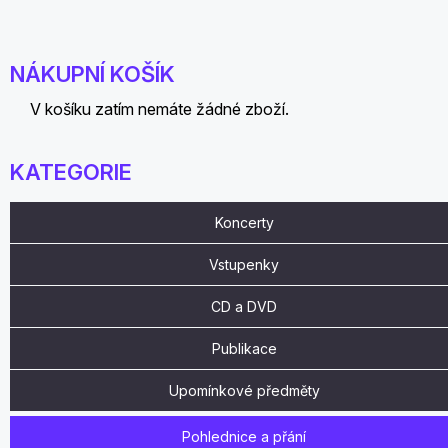
NÁKUPNÍ KOŠÍK
V košíku zatím nemáte žádné zboží.
KATEGORIE
Koncerty
Vstupenky
CD a DVD
Publikace
Upomínkové předměty
Pohlednice a přání