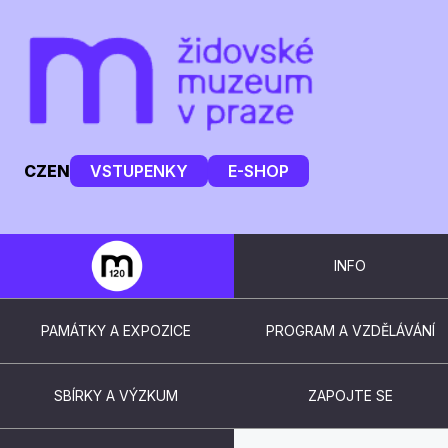
CZ
EN
VSTUPENKY
E-SHOP
INFO
PAMÁTKY A EXPOZICE
PROGRAM A VZDĚLÁVÁNÍ
SBÍRKY A VÝZKUM
ZAPOJTE SE