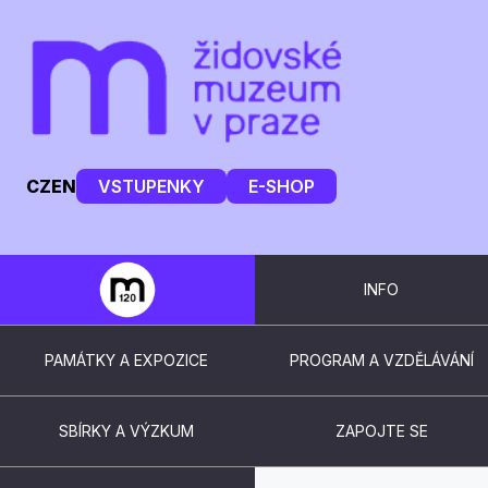
CZ
EN
VSTUPENKY
E-SHOP
INFO
PAMÁTKY A EXPOZICE
PROGRAM A VZDĚLÁVÁNÍ
SBÍRKY A VÝZKUM
ZAPOJTE SE