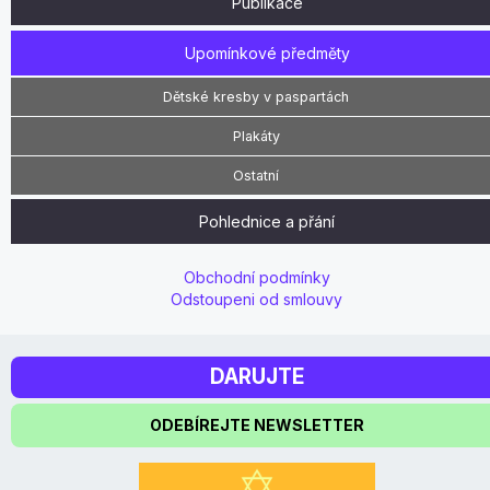
Publikace
Upomínkové předměty
Dětské kresby v paspartách
Plakáty
Ostatní
Pohlednice a přání
Obchodní podmínky
Odstoupeni od smlouvy
DARUJTE
ODEBÍREJTE NEWSLETTER