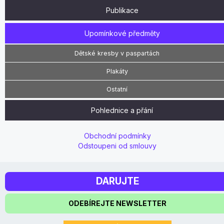
Publikace
Upomínkové předměty
Dětské kresby v paspartách
Plakáty
Ostatní
Pohlednice a přání
Obchodní podmínky
Odstoupeni od smlouvy
DARUJTE
ODEBÍREJTE NEWSLETTER