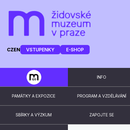
CZ
EN
VSTUPENKY
E-SHOP
INFO
PAMÁTKY A EXPOZICE
PROGRAM A VZDĚLÁVÁNÍ
SBÍRKY A VÝZKUM
ZAPOJTE SE