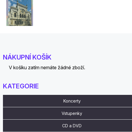
NÁKUPNÍ KOŠÍK
V košíku zatím nemáte žádné zboží.
KATEGORIE
Koncerty
Vstupenky
CD a DVD