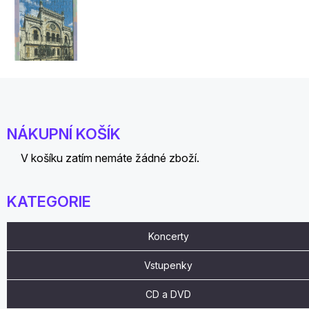
NÁKUPNÍ KOŠÍK
V košíku zatím nemáte žádné zboží.
KATEGORIE
Koncerty
Vstupenky
CD a DVD