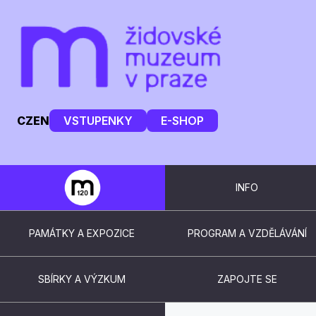
CZ
EN
VSTUPENKY
E-SHOP
INFO
PAMÁTKY A EXPOZICE
PROGRAM A VZDĚLÁVÁNÍ
SBÍRKY A VÝZKUM
ZAPOJTE SE