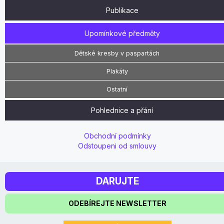
Publikace
Upomínkové předměty
Dětské kresby v paspartách
Plakáty
Ostatní
Pohlednice a přání
Obchodní podmínky
Odstoupeni od smlouvy
DARUJTE
ODEBÍREJTE NEWSLETTER