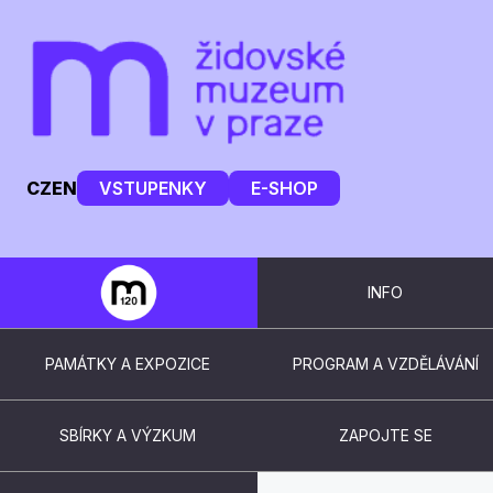
CZ
EN
VSTUPENKY
E-SHOP
INFO
PAMÁTKY A EXPOZICE
PROGRAM A VZDĚLÁVÁNÍ
SBÍRKY A VÝZKUM
ZAPOJTE SE