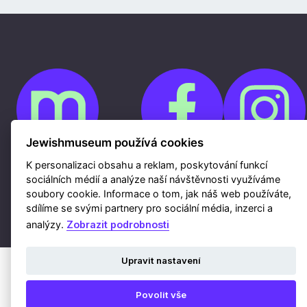
Jewishmuseum používá cookies
K personalizaci obsahu a reklam, poskytování funkcí
Cookies
sociálních médií a analýze naší návštěvnosti využíváme
Ochrana osobních údajů
soubory cookie. Informace o tom, jak náš web používáte,
Whistleblowing
Kontakty
sdílíme se svými partnery pro sociální média, inzerci a
Mapa webu
Webdesign a hosting Nux s.r.o.
|
RSS
analýzy.
Zobrazit podrobnosti
Upravit nastavení
Povolit vše