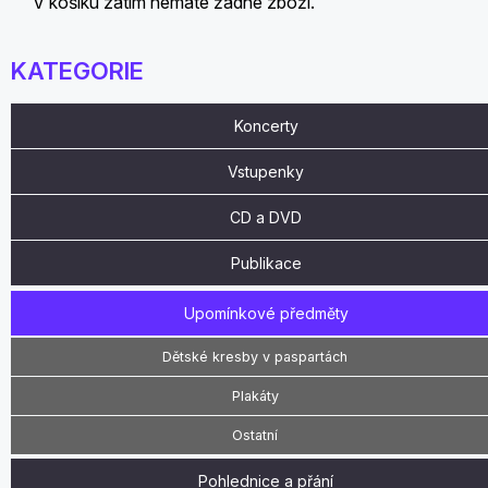
V košíku zatím nemáte žádné zboží.
KATEGORIE
Koncerty
Vstupenky
CD a DVD
Publikace
Upomínkové předměty
Dětské kresby v paspartách
Plakáty
Ostatní
Pohlednice a přání