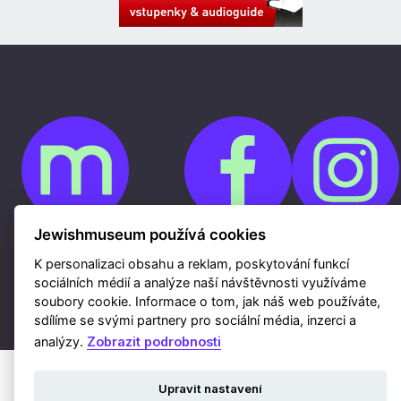
Jewishmuseum používá cookies
Cookies
K personalizaci obsahu a reklam, poskytování funkcí
Ochrana osobních údajů
Whistleblowing
sociálních médií a analýze naší návštěvnosti využíváme
Kontakty
soubory cookie. Informace o tom, jak náš web používáte,
Mapa webu
Webdesign a hosting Nux s.r.o.
|
RSS
sdílíme se svými partnery pro sociální média, inzerci a
analýzy.
Zobrazit podrobnosti
Upravit nastavení