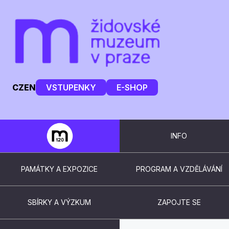
CZ
EN
VSTUPENKY
E-SHOP
INFO
PAMÁTKY A EXPOZICE
PROGRAM A VZDĚLÁVÁNÍ
SBÍRKY A VÝZKUM
ZAPOJTE SE