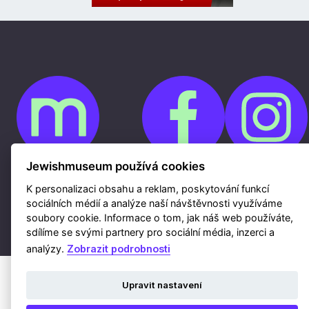
Jewishmuseum používá cookies
Cookies
K personalizaci obsahu a reklam, poskytování funkcí
Ochrana osobních údajů
Whistleblowing
sociálních médií a analýze naší návštěvnosti využíváme
Kontakty
soubory cookie. Informace o tom, jak náš web používáte,
Mapa webu
Webdesign a hosting Nux s.r.o.
|
RSS
sdílíme se svými partnery pro sociální média, inzerci a
analýzy.
Zobrazit podrobnosti
Upravit nastavení