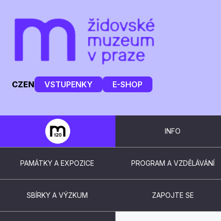
CZ
EN
VSTUPENKY
E-SHOP
INFO
PAMÁTKY A EXPOZICE
PROGRAM A VZDĚLÁVÁNÍ
SBÍRKY A VÝZKUM
ZAPOJTE SE