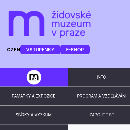
CZ
EN
VSTUPENKY
E-SHOP
INFO
PAMÁTKY A EXPOZICE
PROGRAM A VZDĚLÁVÁNÍ
SBÍRKY A VÝZKUM
ZAPOJTE SE