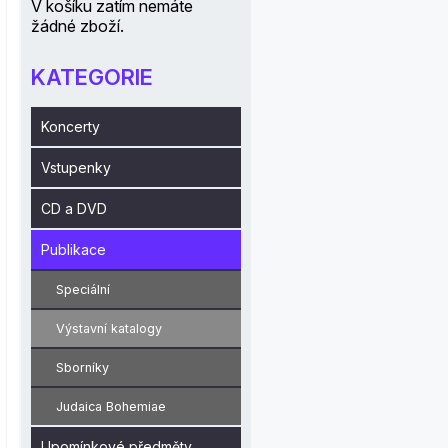
V košíku zatím nemáte
žádné zboží.
KATEGORIE
Koncerty
Vstupenky
CD a DVD
Publikace
Speciální
Výstavní katalogy
Sborníky
Judaica Bohemiae
Upomínkové předměty