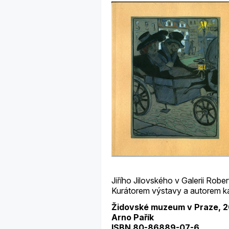
Jiřího Jilovského v Galerii Rob
Kurátorem výstavy a autorem ka
Židovské muzeum v Praze, 
Arno Pařík
ISBN 80-86889-07-6