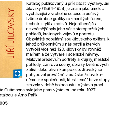
Katalog publikovaný u příležitosti výstavy. Jiří
Jílovský (1884-1958) je znám jako umělec
vycházející z vrcholné secese a pečlivý
tvůrce drobné grafiky rozmanitých forem,
technik, stylů a motivů. Nejoblíbenější a
nejznámější byly jeho série staropražských
pohledů, krajinných výjevů a portrétů.
Obzvláště populární jsou Jílovského exlibris, k
jehož průkopníkům u nás patřil a kterých
vytvořil více než 120. Jilovský byl rovněž
malířem a že vytvářel i scénické návrhy.
Maloval především portréty a krajiny, městské
pohledy, žánrové scény, obrazy květinových
zátiší i dekorativní kompozice. Jílovský se
_
pohyboval převážně v pražské židovsko-
německé společnosti, která téměř beze stopy
zmizela v době holocaustu. Výstava prací
erta Guttmanna byla jeho první výstavou od roku 1927.
talogu je Arno Pařík.
2005