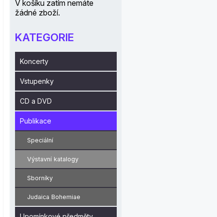
V košíku zatím nemáte
žádné zboží.
KATEGORIE
Koncerty
Vstupenky
CD a DVD
Publikace
Speciální
Výstavní katalogy
Sborníky
Judaica Bohemiae
Upomínkové předměty