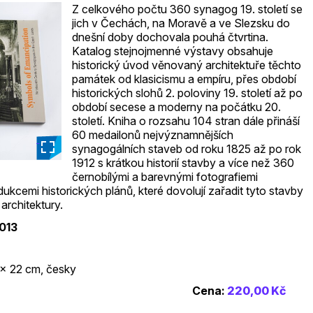
Z celkového počtu 360 synagog 19. století se
jich v Čechách, na Moravě a ve Slezsku do
dnešní doby dochovala pouhá čtvrtina.
Katalog stejnojmenné výstavy obsahuje
historický úvod věnovaný architektuře těchto
památek od klasicismu a empíru, přes období
historických slohů 2. poloviny 19. století až po
období secese a moderny na počátku 20.
století. Kniha o rozsahu 104 stran dále přináší
60 medailonů nejvýznamnějších
_
synagogálních staveb od roku 1825 až po rok
1912 s krátkou historií stavby a více než 360
černobílými a barevnými fotografiemi
kcemi historických plánů, které dovolují zařadit tyto stavby
architektury.
013
 x 22 cm, česky
Cena:
220,00 Kč