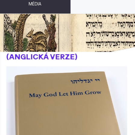
MÉDIA
NECHŤ MU BŮH DÁ VYRŮST
(ANGLICKÁ VERZE)