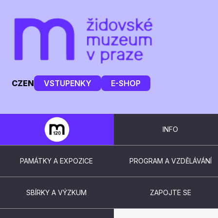
CZ
EN
VSTUPENKY
E-SHOP
INFO
PAMÁTKY A EXPOZICE
PROGRAM A VZDĚLÁVÁNÍ
SBÍRKY A VÝZKUM
ZAPOJTE SE