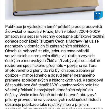
_
Publikace je výsledkem téměř pětileté práce pracovníků
Židovského muzea v Praze, kteří v letech 2004–2009
zmapovali a sepsali všechny dostupné obřízkové textilní
donace pocházející z území Čech a Moravy (ať už se
nacházely v domácích či zahraničních sbírkách).
Obsahuje odborné studie, jednu na téma obřadů
souvisejících s narozením dítěte v kultuře a zvycích
českých a moravských Židů a tři zabývající se detailně
rozborem specifického předmětu – povijanu na Tóru
zhotoveného z pleny do níž byl chlapec zabalen při
obřízce – mimořádného a dosud téměř neznámého
pramene společenských a historických věd. Katalogová
část publikace čítá téměř 1330 katalogových položek
včetně překladů hebrejských donačních nápisů do
češtiny. Vedle mimořádně bohaté barevné obrazové
přílohy provedené na vevázaných rozklápěcích listech
obsahuje publikace také rejstříky jmen a příjmení