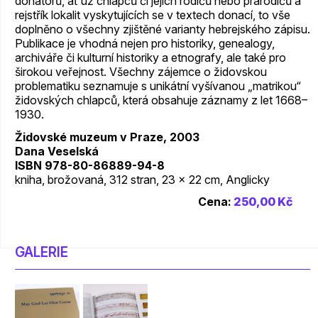
donátorů, ať už chlapců či jejich rodičů nebo prarodičů a
rejstřík lokalit vyskytujících se v textech donací, to vše
doplněno o všechny zjištěné varianty hebrejského zápisu.
Publikace je vhodná nejen pro historiky, genealogy,
archiváře či kulturní historiky a etnografy, ale také pro
širokou veřejnost. Všechny zájemce o židovskou
problematiku seznamuje s unikátní vyšívanou „matrikou“
židovských chlapců, která obsahuje záznamy z let 1668–
1930.
Židovské muzeum v Praze, 2003
Dana Veselská
ISBN 978-80-86889-94-8
kniha, brožovaná, 312 stran, 23 x 22 cm, Anglicky
Cena:
250,00 Kč
GALERIE