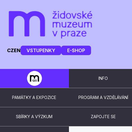
CZ
EN
VSTUPENKY
E-SHOP
INFO
PAMÁTKY A EXPOZICE
PROGRAM A VZDĚLÁVÁNÍ
SBÍRKY A VÝZKUM
ZAPOJTE SE