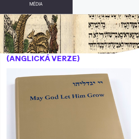
MÉDIA
NECHŤ MU BŮH DÁ VYRŮST
(ANGLICKÁ VERZE)