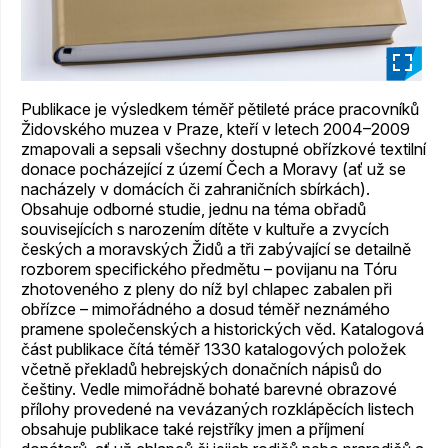
_
Publikace je výsledkem téměř pětileté práce pracovníků
Židovského muzea v Praze, kteří v letech 2004–2009
zmapovali a sepsali všechny dostupné obřízkové textilní
donace pocházející z území Čech a Moravy (ať už se
nacházely v domácích či zahraničních sbírkách).
Obsahuje odborné studie, jednu na téma obřadů
souvisejících s narozením dítěte v kultuře a zvycích
českých a moravských Židů a tři zabývající se detailně
rozborem specifického předmětu – povijanu na Tóru
zhotoveného z pleny do níž byl chlapec zabalen při
obřízce – mimořádného a dosud téměř neznámého
pramene společenských a historických věd. Katalogová
část publikace čítá téměř 1330 katalogových položek
včetně překladů hebrejských donačních nápisů do
češtiny. Vedle mimořádně bohaté barevné obrazové
přílohy provedené na vevázaných rozklápěcích listech
obsahuje publikace také rejstříky jmen a příjmení