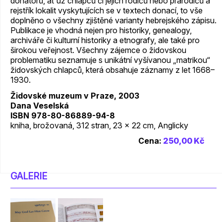
donátorů, ať už chlapců či jejich rodičů nebo prarodičů a
rejstřík lokalit vyskytujících se v textech donací, to vše
doplněno o všechny zjištěné varianty hebrejského zápisu.
Publikace je vhodná nejen pro historiky, genealogy,
archiváře či kulturní historiky a etnografy, ale také pro
širokou veřejnost. Všechny zájemce o židovskou
problematiku seznamuje s unikátní vyšívanou „matrikou“
židovských chlapců, která obsahuje záznamy z let 1668–
1930.
Židovské muzeum v Praze, 2003
Dana Veselská
ISBN 978-80-86889-94-8
kniha, brožovaná, 312 stran, 23 x 22 cm, Anglicky
Cena:
250,00 Kč
GALERIE