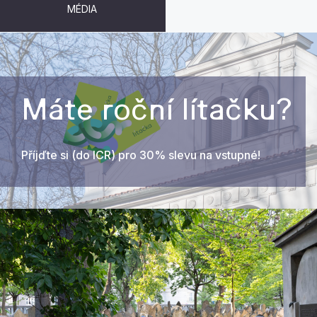
MÉDIA
Máte roční lítačku?
Příjďte si (do ICR) pro 30% slevu na vstupné!