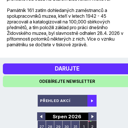
Památník 161 zatím dohledaných zaměstnanců a
spolupracovníků muzea, kteří v letech 1942 - 45
zpracovali a katalogizovali na 100,000 sbírkových
předmětů, a tím položili základ pro práci dnešního
Židovského muzea, byl slavnostně odhalen 28.4. 2026 v
přítomnosti potomků některých z nich. Více o vzniku
památníku se dočtete v tiskové zprávě.
DARUJTE
ODEBÍREJTE NEWSLETTER
PŘEHLED AKCÍ
Srpen 2026
27
28
29
30
31
1
2