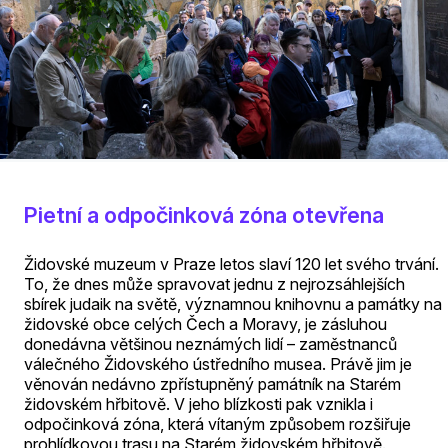
Pietní a odpočinková zóna otevřena
Židovské muzeum v Praze letos slaví 120 let svého trvání.
To, že dnes může spravovat jednu z nejrozsáhlejších
sbírek judaik na světě, významnou knihovnu a památky na
židovské obce celých Čech a Moravy, je zásluhou
donedávna většinou neznámých lidí – zaměstnanců
válečného Židovského ústředního musea. Právě jim je
věnován nedávno zpřístupněný památník na Starém
židovském hřbitově. V jeho blízkosti pak vznikla i
odpočinková zóna, která vítaným způsobem rozšiřuje
prohlídkovou trasu na Starém židovském hřbitově.