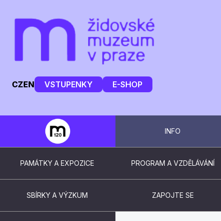
CZ
EN
VSTUPENKY
E-SHOP
INFO
PAMÁTKY A EXPOZICE
PROGRAM A VZDĚLÁVÁNÍ
SBÍRKY A VÝZKUM
ZAPOJTE SE