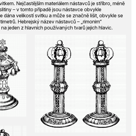
vitkem. Nejčastějším materiálem nástavců je stříbro, méně
 slitiny – v tomto případě jsou nástavce obvykle
e dána velikostí svitku a může se značně lišit, obvykle se
timetrů. Hebrejský název nástavců – „rimonim“
 na jeden z hlavních používaných tvarů jejich hlavic.