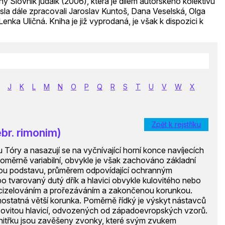
y Slovník judaik (2006), která je dílem autorského kolektivu
a dále zpracovali Jaroslav Kuntoš, Dana Veselská, Olga
nka Uličná. Kniha je již vyprodaná, je však k dispozici k
J
K
L
M
N
O
P
Q
R
S
T
U
V
W
X
Zpět k rejstříku
br. rimonim)
 Tóry a nasazují se na vyčnívající horní konce navíjecích
 poměrně variabilní, obvykle je však zachováno základní
vou podstavu, průměrem odpovídající ochranným
o tvarovaný dutý dřík a hlavici obvykle kulovitého nebo
 cizelováním a prořezáváním a zakončenou korunkou.
mostatná větší korunka. Poměrně řídký je výskyt nástavců
žovitou hlavicí, odvozených od západoevropských vzorů.
vnitřku jsou zavěšeny zvonky, které svým zvukem