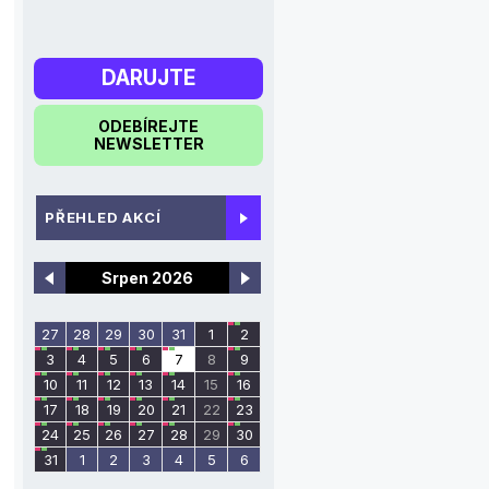
DARUJTE
ODEBÍREJTE
NEWSLETTER
PŘEHLED AKCÍ
Srpen 2026
27
28
29
30
31
1
2
3
4
5
6
7
8
9
10
11
12
13
14
15
16
17
18
19
20
21
22
23
24
25
26
27
28
29
30
31
1
2
3
4
5
6