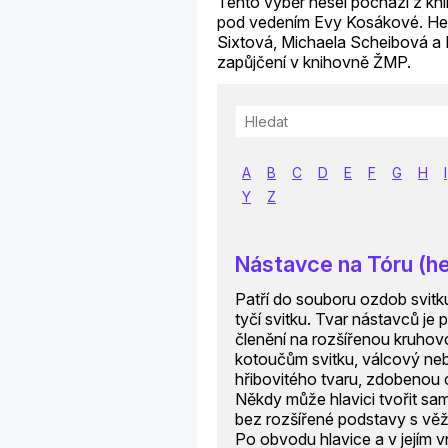
Tento výběr hesel pochází z knih
pod vedením Evy Kosákové. Hesl
Sixtová, Michaela Scheibová a Le
zapůjčení v knihovně ŽMP.
A
B
C
D
E
F
G
H
I
Y
Z
Nástavce na Tóru (he
Patří do souboru ozdob svitku
tyčí svitku. Tvar nástavců je
členění na rozšířenou kruho
kotoučům svitku, válcový neb
hřibovitého tvaru, zdobenou
Někdy může hlavici tvořit sa
bez rozšířené podstavy s vě
Po obvodu hlavice a v jejím 