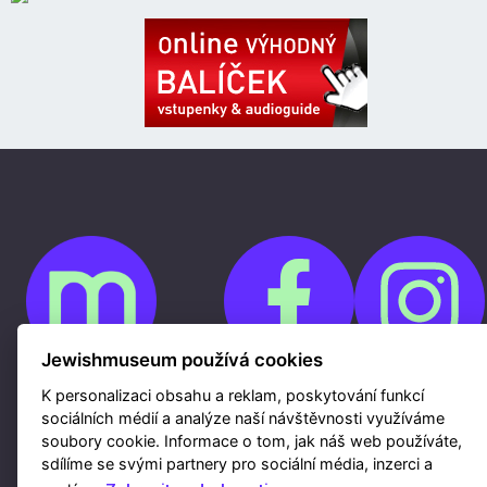
Jewishmuseum používá cookies
K personalizaci obsahu a reklam, poskytování funkcí
Cookies
sociálních médií a analýze naší návštěvnosti využíváme
Ochrana osobních údajů
Whistleblowing
soubory cookie. Informace o tom, jak náš web používáte,
Kontakty
sdílíme se svými partnery pro sociální média, inzerci a
Mapa webu
Webdesign a hosting Nux s.r.o.
|
RSS