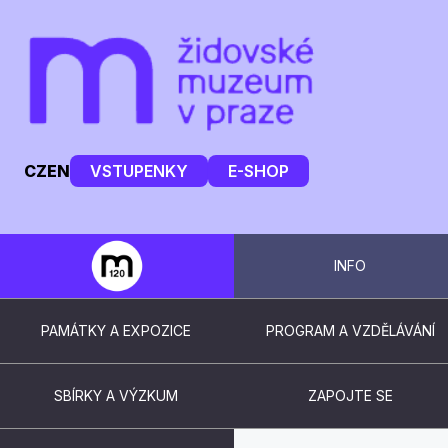
CZ
EN
VSTUPENKY
E-SHOP
INFO
PAMÁTKY A EXPOZICE
PROGRAM A VZDĚLÁVÁNÍ
SBÍRKY A VÝZKUM
ZAPOJTE SE