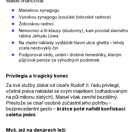
Maisel financoval:
Maiselovu synagogu
Vysokou synagogu (součást židovské radnice)
Židovskou radnici
Nemocnici a tři klausy (studovny), kam povolal slavného
rabína Jehudu Löwa
Na vlastní náklady vydláždil hlavní ulice ghetta – tehdy
zcela neobvyklý čin
Podporoval vědu, umění i drobné řemeslníky, kterým
půjčoval peníze za výhodných podmínek.
Privilegia a tragický konec
Za své služby získal od císaře Rudolf II. řadu privilegií,
včetně práva nakládat se svým majetkem (odhadovaným
na půl milionu zlatých). Maisel však zemřel bezdětný.
Přestože se císař osobně zúčastnil jeho pohřbu –
bezprecedentní gesto –
krátce poté nařídil konfiskaci
celého jmění.
Myš, jež na denárech leží