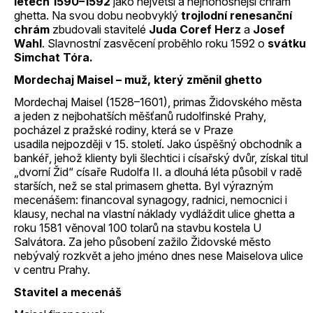
letech 1590–1592
jako největší a nejhonosnější chrám
ghetta. Na svou dobu neobvyklý
trojlodní renesanční
chrám
zbudovali stavitelé
Juda Coref Herz
a
Josef
Wahl
. Slavnostní zasvěcení proběhlo roku 1592 o
svátku
Simchat Tóra.
Mordechaj Maisel – muž, který změnil ghetto
Mordechaj Maisel (1528–1601), primas Židovského města
a jeden z nejbohatších měšťanů rudolfinské Prahy,
pocházel z pražské rodiny, která se v Praze
usadila nejpozději v 15. století. Jako úspěšný obchodník a
bankéř, jehož klienty byli šlechtici i císařský dvůr, získal titul
„dvorní Žid“ císaře Rudolfa II. a dlouhá léta působil v radě
starších, než se stal primasem ghetta. Byl výrazným
mecenášem: financoval synagogy, radnici, nemocnici i
klausy, nechal na vlastní náklady vydláždit ulice ghetta a
roku 1581 věnoval 100 tolarů na stavbu kostela U
Salvátora. Za jeho působení zažilo Židovské město
nebývalý rozkvět a jeho jméno dnes nese Maiselova ulice
v centru Prahy.
Stavitel a mecenáš