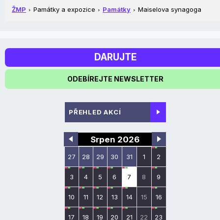
ŽMP
Památky a expozice
Památky
Maiselova synagoga
DARUJTE
ODEBÍREJTE NEWSLETTER
PŘEHLED AKCÍ
Srpen 2026
27
28
29
30
31
1
2
3
4
5
6
7
8
9
10
11
12
13
14
15
16
17
18
19
20
21
22
23