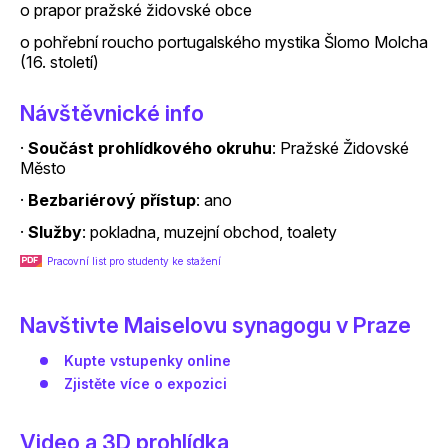
o prapor pražské židovské obce
o pohřební roucho portugalského mystika Šlomo Molcha
(16. století)
Návštěvnické info
·
Součást prohlídkového okruhu
: Pražské Židovské
Město
·
Bezbariérový přístup
: ano
·
Služby
: pokladna, muzejní obchod, toalety
Pracovní list pro studenty ke stažení
Navštivte Maiselovu synagogu v Praze
Kupte vstupenky online
Zjistěte více o expozici
Video a 3D prohlídka