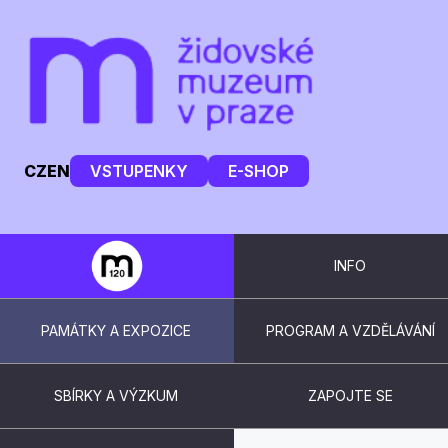
CZ
EN
VSTUPENKY
E-SHOP
INFO
PAMÁTKY A EXPOZICE
PROGRAM A VZDĚLÁVÁNÍ
SBÍRKY A VÝZKUM
ZAPOJTE SE