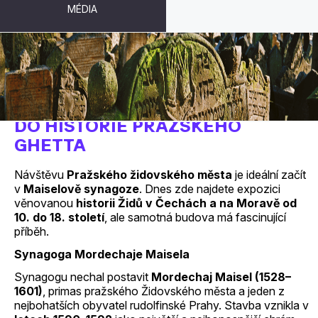
MÉDIA
MAISELOVA SYNAGOGA - BRÁNA
DO HISTORIE PRAŽSKÉHO
GHETTA
Návštěvu
Pražského židovského města
je ideální začít
v
Maiselově synagoze
. Dnes zde najdete expozici
věnovanou
historii Židů v Čechách a na Moravě od
10. do 18. století
, ale samotná budova má fascinující
příběh.
Synagoga Mordechaje Maisela
Synagogu nechal postavit
Mordechaj Maisel (1528–
1601)
, primas pražského Židovského města a jeden z
nejbohatších obyvatel rudolfinské Prahy. Stavba vznikla v