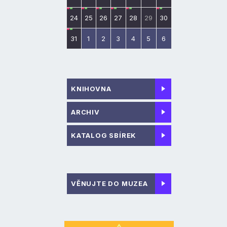
24
25
26
27
28
29
30
31
1
2
3
4
5
6
KNIHOVNA
ARCHIV
KATALOG SBÍREK
VĚNUJTE DO MUZEA