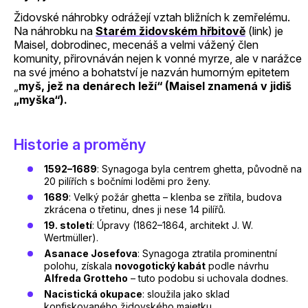
Židovské náhrobky odrážejí vztah bližních k zemřelému.
Na náhrobku na
Starém židovském hřbitově
(link) je
Maisel, dobrodinec, mecenáš a velmi vážený člen
komunity, přirovnáván nejen k vonné myrze, ale v narážce
na své jméno a bohatství je nazván humorným epitetem
„
myš, jež na denárech leží“ (Maisel znamená v jidiš
„myška“).
Historie a proměny
1592–1689
: Synagoga byla centrem ghetta, původně na
20 pilířích s bočními loděmi pro ženy.
1689
: Velký požár ghetta – klenba se zřítila, budova
zkrácena o třetinu, dnes ji nese 14 pilířů.
19. století
: Úpravy (1862–1864, architekt J. W.
Wertmüller).
Asanace Josefova
: Synagoga ztratila prominentní
polohu, získala
novogotický kabát
podle návrhu
Alfreda Grotteho
– tuto podobu si uchovala dodnes.
Nacistická okupace
: sloužila jako sklad
konfiskovaného židovského majetku.