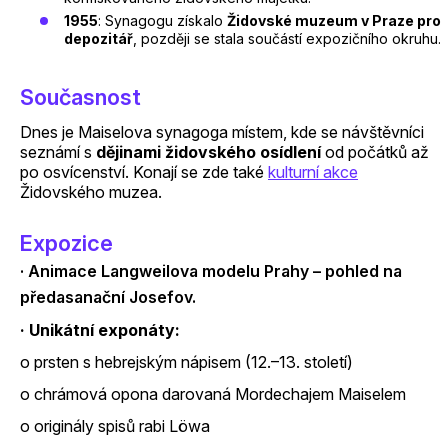
1955
: Synagogu získalo
Židovské muzeum v Praze pro
depozitář
, později se stala součástí expozičního okruhu.
Současnost
Dnes je Maiselova synagoga místem, kde se návštěvníci
seznámí s
dějinami židovského osídlení
od počátků až
po osvícenství. Konají se zde také
kulturní akce
Židovského muzea.
Expozice
· Animace Langweilova modelu Prahy – pohled na
předasanační Josefov.
· Unikátní exponáty:
o prsten s hebrejským nápisem (12.–13. století)
o chrámová opona darovaná Mordechajem Maiselem
o originály spisů rabi Löwa