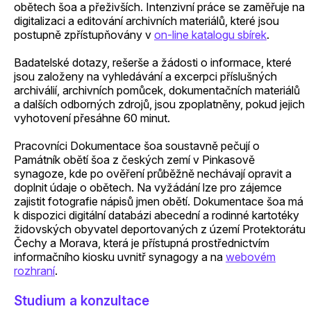
obětech šoa a přeživších. Intenzivní práce se zaměřuje na
digitalizaci a editování archivních materiálů, které jsou
postupně zpřístupňovány v
on-line katalogu sbírek
.
Badatelské dotazy, rešerše a žádosti o informace, které
jsou založeny na vyhledávání a excerpci příslušných
archiválií, archivních pomůcek, dokumentačních materiálů
a dalších odborných zdrojů, jsou zpoplatněny, pokud jejich
vyhotovení přesáhne 60 minut.
Pracovníci Dokumentace šoa soustavně pečují o
Památník obětí šoa z českých zemí v Pinkasově
synagoze, kde po ověření průběžně nechávají opravit a
doplnit údaje o obětech. Na vyžádání lze pro zájemce
zajistit fotografie nápisů jmen obětí. Dokumentace šoa má
k dispozici digitální databázi abecední a rodinné kartotéky
židovských obyvatel deportovaných z území Protektorátu
Čechy a Morava, která je přístupná prostřednictvím
informačního kiosku uvnitř synagogy a na
webovém
rozhraní
.
Studium a konzultace