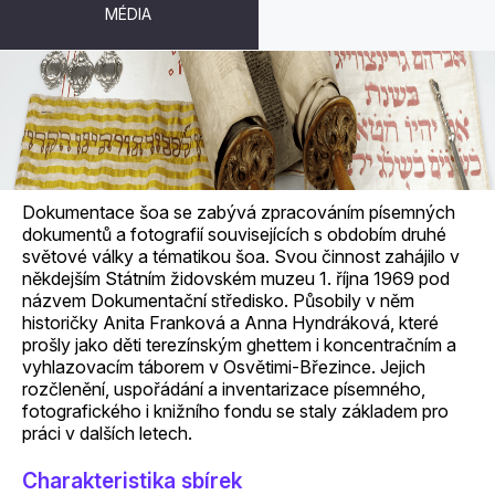
MÉDIA
DOKUMENTACE ŠOA
Dokumentace šoa se zabývá zpracováním písemných
dokumentů a fotografií souvisejících s obdobím druhé
světové války a tématikou šoa. Svou činnost zahájilo v
někdejším Státním židovském muzeu 1. října 1969 pod
názvem Dokumentační středisko. Působily v něm
historičky Anita Franková a Anna Hyndráková, které
prošly jako děti terezínským ghettem i koncentračním a
vyhlazovacím táborem v Osvětimi-Březince. Jejich
rozčlenění, uspořádání a inventarizace písemného,
fotografického i knižního fondu se staly základem pro
práci v dalších letech.
Charakteristika sbírek