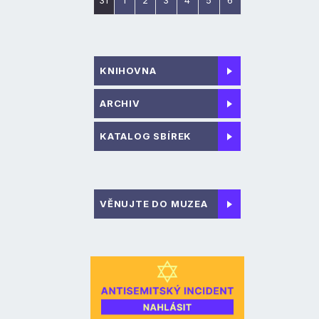
31
1
2
3
4
5
6
KNIHOVNA
ARCHIV
KATALOG SBÍREK
VĚNUJTE DO MUZEA