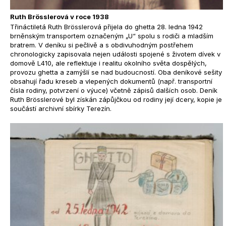
Ruth Brösslerová v roce 1938
Třináctiletá Ruth Brösslerová přijela do ghetta 28. ledna 1942
brněnským transportem označeným „U“ spolu s rodiči a mladším
bratrem. V deníku si pečlivě a s obdivuhodným postřehem
chronologicky zapisovala nejen události spojené s životem dívek v
domově L410, ale reflektuje i realitu okolního světa dospělých,
provozu ghetta a zamýšlí se nad budoucností. Oba deníkové sešity
obsahují řadu kreseb a vlepených dokumentů (např. transportní
čísla rodiny, potvrzení o výuce) včetně zápisů dalších osob. Deník
Ruth Brösslerové byl získán zápůjčkou od rodiny její dcery, kopie je
součástí archivní sbírky Terezín.