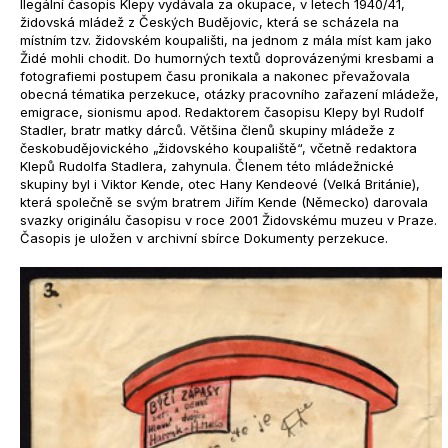
Ilegální časopis Klepy vydávala za okupace, v letech 1940/41,
židovská mládež z Českých Budějovic, která se scházela na
místním tzv. židovském koupališti, na jednom z mála míst kam jako
Židé mohli chodit. Do humorných textů doprovázenými kresbami a
fotografiemi postupem času pronikala a nakonec převažovala
obecná tématika perzekuce, otázky pracovního zařazení mládeže,
emigrace, sionismu apod. Redaktorem časopisu Klepy byl Rudolf
Stadler, bratr matky dárců. Většina členů skupiny mládeže z
českobudějovického „židovského koupaliště“, včetně redaktora
Klepů Rudolfa Stadlera, zahynula. Členem této mládežnické
skupiny byl i Viktor Kende, otec Hany Kendeové (Velká Británie),
která společně se svým bratrem Jiřím Kende (Německo) darovala
svazky originálu časopisu v roce 2001 Židovskému muzeu v Praze.
Časopis je uložen v archivní sbírce Dokumenty perzekuce.