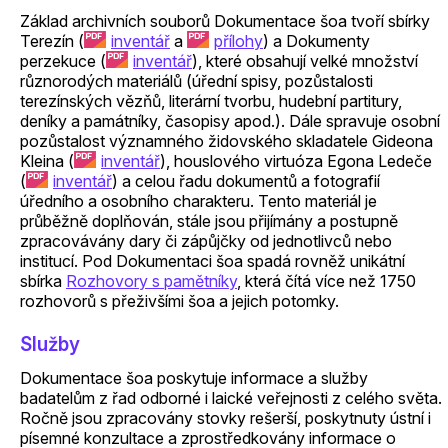
Základ archivních souborů Dokumentace šoa tvoří sbírky
Terezín (
inventář
a
přílohy
) a Dokumenty
perzekuce (
inventář
), které obsahují velké množství
různorodých materiálů (úřední spisy, pozůstalosti
terezínských vězňů, literární tvorbu, hudební partitury,
deníky a památníky, časopisy apod.). Dále spravuje osobní
pozůstalost významného židovského skladatele Gideona
Kleina (
inventář
), houslového virtuóza Egona Ledeče
(
inventář
) a celou řadu dokumentů a fotografií
úředního a osobního charakteru. Tento materiál je
průběžně doplňován, stále jsou přijímány a postupně
zpracovávány dary či zápůjčky od jednotlivců nebo
institucí. Pod Dokumentaci šoa spadá rovněž unikátní
sbírka
Rozhovory s pamětníky
, která čítá více než 1750
rozhovorů s přeživšími šoa a jejich potomky.
Služby
Dokumentace šoa poskytuje informace a služby
badatelům z řad odborné i laické veřejnosti z celého světa.
Ročně jsou zpracovány stovky rešerší, poskytnuty ústní i
písemné konzultace a zprostředkovány informace o