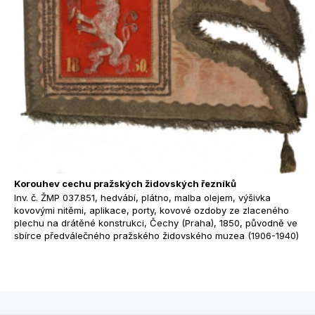
Korouhev cechu pražských židovských řezníků
Inv. č. ŽMP 037.851, hedvábí, plátno, malba olejem, výšivka
kovovými nitěmi, aplikace, porty, kovové ozdoby ze zlaceného
plechu na drátěné konstrukci, Čechy (Praha), 1850, původně ve
sbírce předválečného pražského židovského muzea (1906-1940)