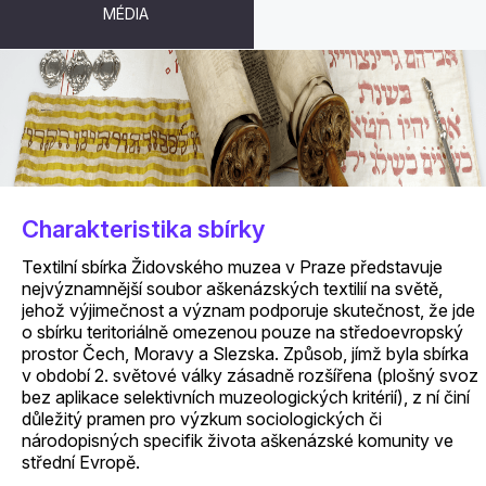
MÉDIA
TEXTIL
Charakteristika sbírky
Textilní sbírka Židovského muzea v Praze představuje
nejvýznamnější soubor aškenázských textilií na světě,
jehož výjimečnost a význam podporuje skutečnost, že jde
o sbírku teritoriálně omezenou pouze na středoevropský
prostor Čech, Moravy a Slezska. Způsob, jímž byla sbírka
v období 2. světové války zásadně rozšířena (plošný svoz
bez aplikace selektivních muzeologických kritérií), z ní činí
důležitý pramen pro výzkum sociologických či
národopisných specifik života aškenázské komunity ve
střední Evropě.