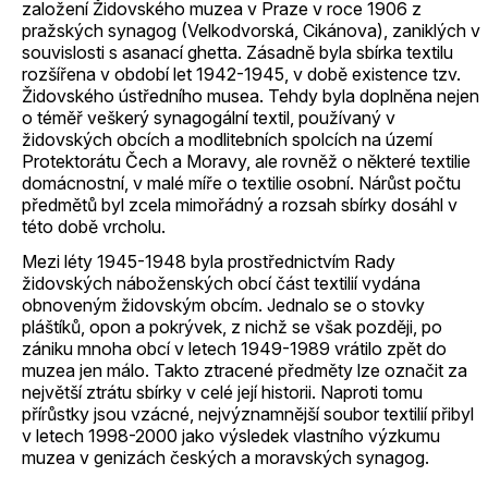
založení Židovského muzea v Praze v roce 1906 z
pražských synagog (Velkodvorská, Cikánova), zaniklých v
souvislosti s asanací ghetta. Zásadně byla sbírka textilu
rozšířena v období let 1942-1945, v době existence tzv.
Židovského ústředního musea. Tehdy byla doplněna nejen
o téměř veškerý synagogální textil, používaný v
židovských obcích a modlitebních spolcích na území
Protektorátu Čech a Moravy, ale rovněž o některé textilie
domácnostní, v malé míře o textilie osobní. Nárůst počtu
předmětů byl zcela mimořádný a rozsah sbírky dosáhl v
této době vrcholu.
Mezi léty 1945-1948 byla prostřednictvím Rady
židovských náboženských obcí část textilií vydána
obnoveným židovským obcím. Jednalo se o stovky
pláštíků, opon a pokrývek, z nichž se však později, po
zániku mnoha obcí v letech 1949-1989 vrátilo zpět do
muzea jen málo. Takto ztracené předměty lze označit za
největší ztrátu sbírky v celé její historii. Naproti tomu
přírůstky jsou vzácné, nejvýznamnější soubor textilií přibyl
v letech 1998-2000 jako výsledek vlastního výzkumu
muzea v genizách českých a moravských synagog.