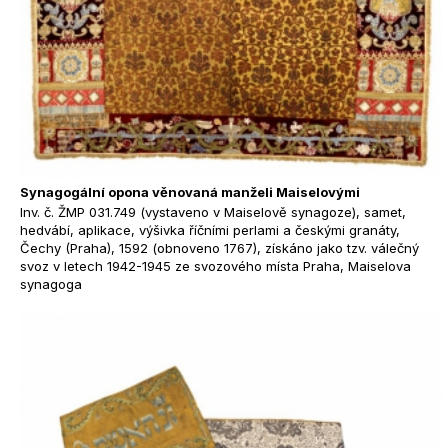
Synagogální opona věnovaná manželi Maiselovými
Inv. č. ŽMP 031.749 (vystaveno v Maiselově synagoze), samet,
hedvábí, aplikace, výšivka říčními perlami a českými granáty,
Čechy (Praha), 1592 (obnoveno 1767), získáno jako tzv. válečný
svoz v letech 1942-1945 ze svozového místa Praha, Maiselova
synagoga