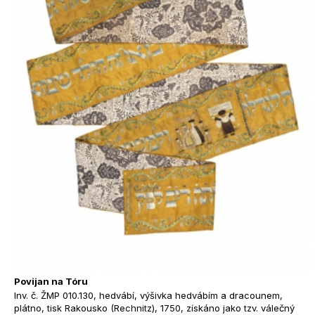
Povijan na Tóru
Inv. č. ŽMP 010.130, hedvábí, výšivka hedvábím a dracounem,
plátno, tisk Rakousko (Rechnitz), 1750, získáno jako tzv. válečný