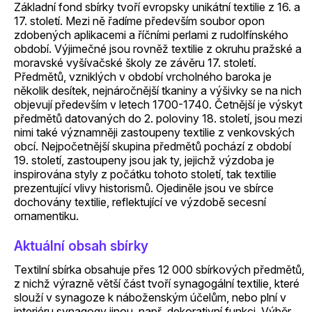
Základní fond sbírky tvoří evropsky unikátní textilie z 16. a
17. století. Mezi ně řadíme především soubor opon
zdobených aplikacemi a říčními perlami z rudolfínského
období. Výjimečné jsou rovněž textilie z okruhu pražské a
moravské vyšívačské školy ze závěru 17. století.
Předmětů, vzniklých v období vrcholného baroka je
několik desítek, nejnáročnější tkaniny a výšivky se na nich
objevují především v letech 1700-1740. Četnější je výskyt
předmětů datovaných do 2. poloviny 18. století, jsou mezi
nimi také významněji zastoupeny textilie z venkovských
obcí. Nejpočetnější skupina předmětů pochází z období
19. století, zastoupeny jsou jak ty, jejichž výzdoba je
inspirována styly z počátku tohoto století, tak textilie
prezentující vlivy historismů. Ojediněle jsou ve sbírce
dochovány textilie, reflektující ve výzdobě secesní
ornamentiku.
Aktuální obsah sbírky
Textilní sbírka obsahuje přes 12 000 sbírkových předmětů,
z nichž výrazně větší část tvoří synagogální textilie, které
slouží v synagoze k náboženským účelům, nebo plní v
interiéru synagogy jinou, např. dekorativní funkci. Výběr