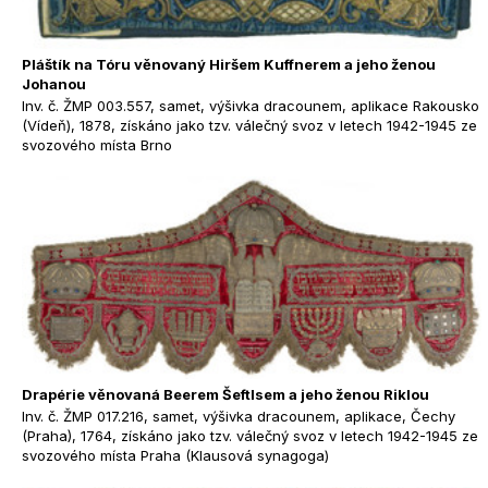
Pláštík na Tóru věnovaný Hiršem Kuffnerem a jeho ženou
Johanou
Inv. č. ŽMP 003.557, samet, výšivka dracounem, aplikace Rakousko
(Vídeň), 1878, získáno jako tzv. válečný svoz v letech 1942-1945 ze
svozového místa Brno
Drapérie věnovaná Beerem Šeftlsem a jeho ženou Riklou
Inv. č. ŽMP 017.216, samet, výšivka dracounem, aplikace, Čechy
(Praha), 1764, získáno jako tzv. válečný svoz v letech 1942-1945 ze
svozového místa Praha (Klausová synagoga)