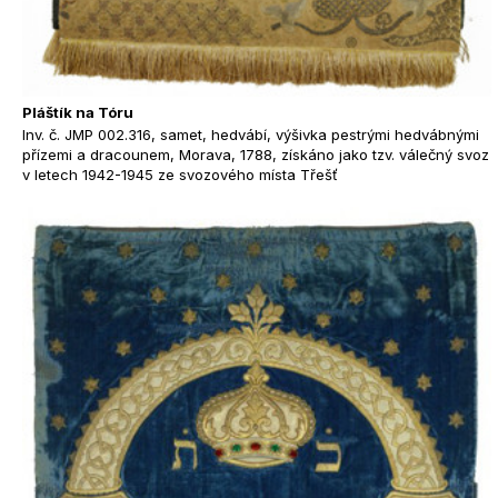
Pláštík na Tóru
Inv. č. JMP 002.316, samet, hedvábí, výšivka pestrými hedvábnými
přízemi a dracounem, Morava, 1788, získáno jako tzv. válečný svoz
v letech 1942-1945 ze svozového místa Třešť