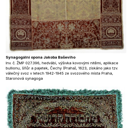
Synagogální opona Jakoba Baševiho
Inv. č. ŽMP 027.396, hedvábí, výšivka kovovými nitěmi, aplikace
bullionu, šňůr a pajetek, Čechy (Praha), 1623, získáno jako tzv.
válečný svoz v letech 1942-1945 ze svozového místa Praha,
Staronová synagoga