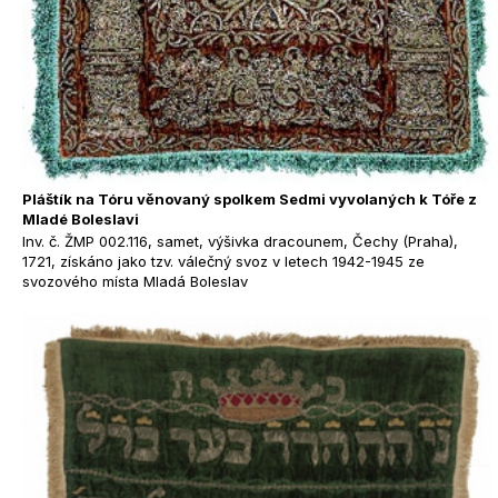
Pláštík na Tóru věnovaný spolkem Sedmi vyvolaných k Tóře z
Mladé Boleslavi
Inv. č. ŽMP 002.116, samet, výšivka dracounem, Čechy (Praha),
1721, získáno jako tzv. válečný svoz v letech 1942-1945 ze
svozového místa Mladá Boleslav