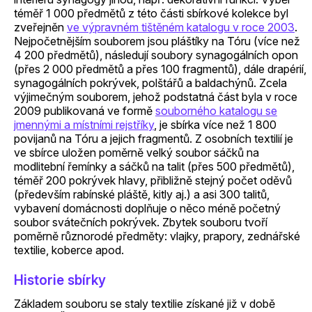
téměř 1 000 předmětů z této části sbírkové kolekce byl
zveřejněn
ve výpravném tištěném katalogu v roce 2003
.
Nejpočetnějším souborem jsou pláštíky na Tóru (více než
4 200 předmětů), následují soubory synagogálních opon
(přes 2 000 předmětů a přes 100 fragmentů), dále drapérií,
synagogálních pokrývek, polštářů a baldachýnů. Zcela
výjimečným souborem, jehož podstatná část byla v roce
2009 publikovaná ve formě
souborného katalogu se
jmennými a místními rejstříky
, je sbírka více než 1 800
povijanů na Tóru a jejich fragmentů. Z osobních textilií je
ve sbírce uložen poměrně velký soubor sáčků na
modlitební řemínky a sáčků na talit (přes 500 předmětů),
téměř 200 pokrývek hlavy, přibližně stejný počet oděvů
(především rabínské pláště, kitly aj.) a asi 300 talitů,
vybavení domácnosti doplňuje o něco méně početný
soubor svátečních pokrývek. Zbytek souboru tvoří
poměrně různorodé předměty: vlajky, prapory, zednářské
textilie, koberce apod.
Historie sbírky
Základem souboru se staly textilie získané již v době