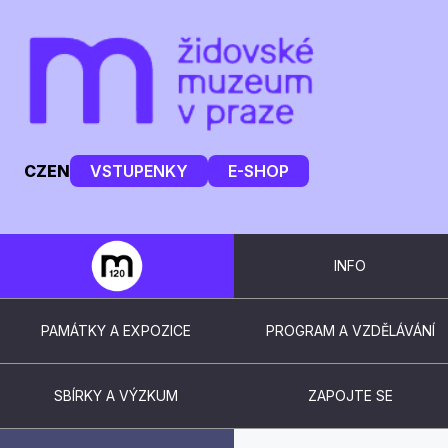
CZ
EN
VSTUPENKY
E-SHOP
INFO
PAMÁTKY A EXPOZICE
PROGRAM A VZDĚLÁVÁNÍ
SBÍRKY A VÝZKUM
ZAPOJTE SE