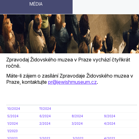
MÉDIA
ZPRAVODAJ
Zpravodaj Židovského muzea v Praze vychází čtyřikrát
ročně.
Máte-li zájem o zasílání Zpravodaje Židovského muzea v
Praze, kontaktujte
pr@jewishmuseum.cz
.
10/2024
11/2024
5/2024
6/2024
8/2024
9/2024
1/2024
2/2024
3/2024
4/2024
1/2023
1/2022
2/2022
3/2022
4/2022