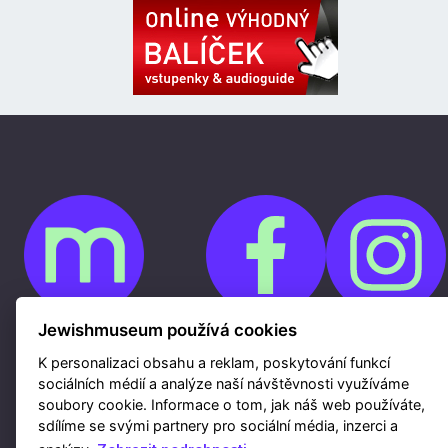
Jewishmuseum používá cookies
Cookies
K personalizaci obsahu a reklam, poskytování funkcí
Ochrana osobních údajů
Whistleblowing
sociálních médií a analýze naší návštěvnosti využíváme
Kontakty
soubory cookie. Informace o tom, jak náš web používáte,
Mapa webu
Webdesign a hosting Nux s.r.o.
|
RSS
sdílíme se svými partnery pro sociální média, inzerci a