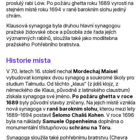
proslulý rabi Löw. Po požáru ghetta roku 1689 vyrostl na
stejném místě roku 1694 v raně barokním slohu jediný
chrám.
Klausová synagoga byla druhou hlavní synagogou
pražské židovské obce a působila zde řada jejích
významných rabínů, sloužila také jako modlitebna
pražského Pohřebního bratrstva.
Historie místa
V 70. letech 16. století nechal
Mordechaj Maisel
vybudovat komplex dvou synagog a soukromé školy pro
studium Talmudu. Od těchto „klaus“ (z jidiš klojz, z
německého die Klaus, původně z latinského claustrum)
získala synagoga své jméno.
Po požáru ghetta v roce
1689
byly původní stavby zničeny. Na jejich místě vznikla
nová synagoga v
raně barokním slohu
, kterou mezi lety
1689–1694 postavil
Šelomo Chališ Kohen
. V roce 1696
byla na náklady
Samuele Oppenheima
doplněna o
monumentální třístupňovou
schránu na Tóru
.
Synagoga sloužila také pohřebnímu bratrstvu (Chevra