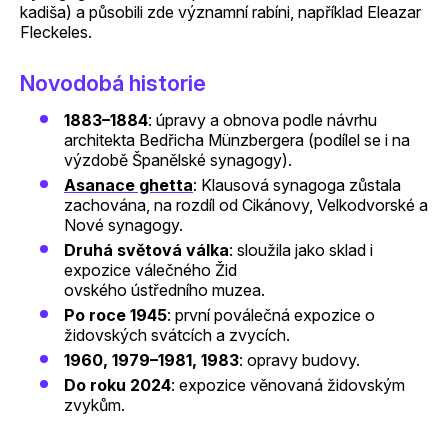
kadiša) a působili zde významní rabíni, například Eleazar
Fleckeles.
Novodobá historie
1883–1884
: úpravy a obnova podle návrhu
architekta Bedřicha Münzbergera (podílel se i na
výzdobě Španělské synagogy).
​Asanace ghetta
: Klausová synagoga zůstala
zachována, na rozdíl od Cikánovy, Velkodvorské a
Nové synagogy.
Druhá světová válka
: sloužila jako sklad i
expozice válečného Žid
ovského ústředního muzea.
Po roce 1945
: první poválečná expozice o
židovských svátcích a zvycích.
1960, 1979–1981, 1983
: opravy budovy.
Do roku 2024
: expozice věnovaná židovským
zvykům.