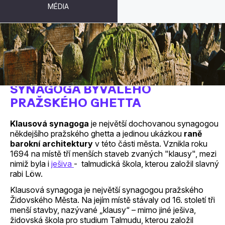
MÉDIA
KLAUSOVÁ SYNAGOGA: NEJVĚTŠÍ
SYNAGOGA BÝVALÉHO
PRAŽSKÉHO GHETTA
Klausová synagoga
je největší dochovanou synagogou
někdejšího pražského ghetta a jedinou ukázkou
raně
barokní architektury
v této části města. Vznikla roku
1694 na místě tří menších staveb zvaných "klausy", mezi
nimiž byla i
ješiva
- talmudická škola, kterou založil slavný
rabi Löw.
Klausová synagoga je největší synagogou pražského
Židovského Města. Na jejím místě stávaly od 16. století tři
menší stavby, nazývané „klausy“ – mimo jiné ješiva,
židovská škola pro studium Talmudu, kterou založil