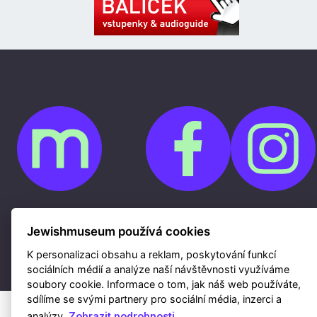
Cookies
Ochrana osobních údajů
Jewishmuseum používá cookies
Whistleblowing
Kontakty
K personalizaci obsahu a reklam, poskytování funkcí
Mapa webu
Webdesign a hosting Nux s.r.o.
|
RSS
sociálních médií a analýze naší návštěvnosti využíváme
soubory cookie. Informace o tom, jak náš web používáte,
sdílíme se svými partnery pro sociální média, inzerci a
analýzy.
Zobrazit podrobnosti