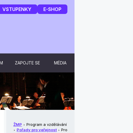
VSTUPENKY
E-SHOP
UM
ZAPOJTE SE
MÉDIA
ŽMP
Program a vzdělávání
Pořady pro veřejnost
Pro