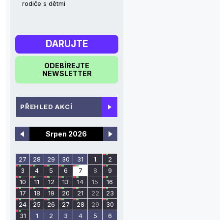
rodiče s dětmi
DARUJTE
ODEBÍREJTE
NEWSLETTER
PŘEHLED AKCÍ
Srpen 2026
27
28
29
30
31
1
2
3
4
5
6
7
8
9
10
11
12
13
14
15
16
17
18
19
20
21
22
23
24
25
26
27
28
29
30
31
1
2
3
4
5
6