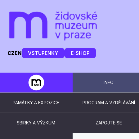
CZ
EN
VSTUPENKY
E-SHOP
INFO
PAMÁTKY A EXPOZICE
PROGRAM A VZDĚLÁVÁNÍ
SBÍRKY A VÝZKUM
ZAPOJTE SE