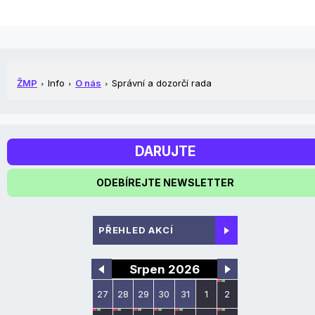
ŽMP
Info
O nás
Správní a dozorčí rada
DARUJTE
ODEBÍREJTE NEWSLETTER
PŘEHLED AKCÍ
Srpen 2026
27
28
29
30
31
1
2