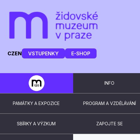
CZ
EN
VSTUPENKY
E-SHOP
INFO
PAMÁTKY A EXPOZICE
PROGRAM A VZDĚLÁVÁNÍ
SBÍRKY A VÝZKUM
ZAPOJTE SE