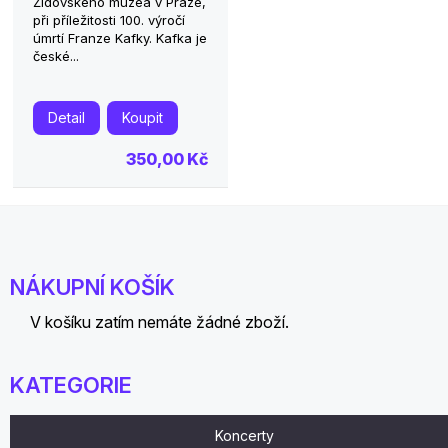
Židovského muzea v Praze,
při příležitosti 100. výročí
úmrtí Franze Kafky. Kafka je
české...
Detail
Koupit
350,00 Kč
NÁKUPNÍ KOŠÍK
V košíku zatím nemáte žádné zboží.
KATEGORIE
Koncerty