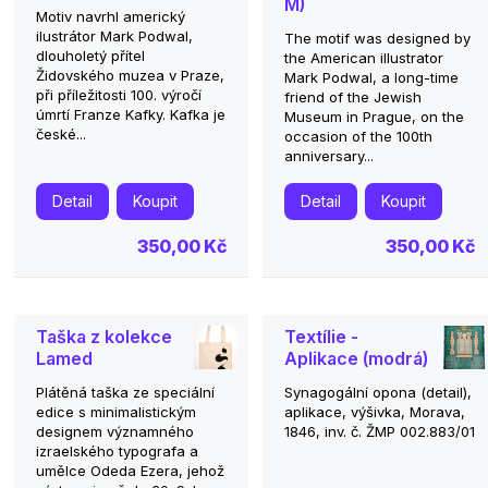
M)
Motiv navrhl americký
ilustrátor Mark Podwal,
The motif was designed by
dlouholetý přítel
the American illustrator
Židovského muzea v Praze,
Mark Podwal, a long-time
při příležitosti 100. výročí
friend of the Jewish
úmrtí Franze Kafky. Kafka je
Museum in Prague, on the
české...
occasion of the 100th
anniversary...
Detail
Koupit
Detail
Koupit
350,00 Kč
350,00 Kč
Taška z kolekce
Textílie -
Lamed
Aplikace (modrá)
Plátěná taška ze speciální
Synagogální opona (detail),
edice s minimalistickým
aplikace, výšivka, Morava,
designem významného
1846, inv. č. ŽMP 002.883/01
izraelského typografa a
umělce Odeda Ezera, jehož