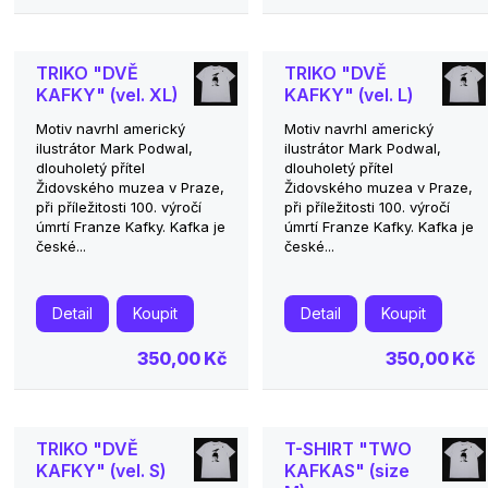
TRIKO "DVĚ
TRIKO "DVĚ
KAFKY" (vel. XL)
KAFKY" (vel. L)
Motiv navrhl americký
Motiv navrhl americký
ilustrátor Mark Podwal,
ilustrátor Mark Podwal,
dlouholetý přítel
dlouholetý přítel
Židovského muzea v Praze,
Židovského muzea v Praze,
při příležitosti 100. výročí
při příležitosti 100. výročí
úmrtí Franze Kafky. Kafka je
úmrtí Franze Kafky. Kafka je
české...
české...
Detail
Koupit
Detail
Koupit
350,00 Kč
350,00 Kč
TRIKO "DVĚ
T-SHIRT "TWO
KAFKY" (vel. S)
KAFKAS" (size