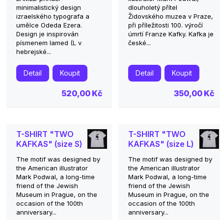
minimalistický design
dlouholetý přítel
izraelského typografa a
Židovského muzea v Praze,
umělce Odeda Ezera.
při příležitosti 100. výročí
Design je inspirován
úmrtí Franze Kafky. Kafka je
písmenem lamed (L v
české...
hebrejské...
Detail
Koupit
Detail
Koupit
520,00 Kč
350,00 Kč
T-SHIRT "TWO
T-SHIRT "TWO
KAFKAS" (size S)
KAFKAS" (size L)
The motif was designed by
The motif was designed by
the American illustrator
the American illustrator
Mark Podwal, a long-time
Mark Podwal, a long-time
friend of the Jewish
friend of the Jewish
Museum in Prague, on the
Museum in Prague, on the
occasion of the 100th
occasion of the 100th
anniversary...
anniversary...