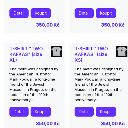
Detail
Koupit
Detail
Koupit
350,00 Kč
350,00 Kč
T-SHIRT "TWO
T-SHIRT "TWO
KAFKAS" (size
KAFKAS" (size
XL)
XS)
The motif was designed by
The motif was designed by
the American illustrator
the American illustrator
Mark Podwal, a long-time
Mark Podwal, a long-time
friend of the Jewish
friend of the Jewish
Museum in Prague, on the
Museum in Prague, on the
occasion of the 100th
occasion of the 100th
anniversary...
anniversary...
Detail
Koupit
Detail
Koupit
350,00 Kč
350,00 Kč