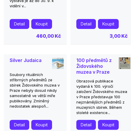
výstava je až do 30. 9. k
vidění v...
Detail
Koupit
Detail
Koupit
460,00 Kč
3,00 Kč
Silver Judaica
100 předmětů z
Židovského
muzea v Praze
Soubory rituálních
stříbrných předmětů ze
Obrazová publikace
sbírek Židovského muzea v
vydaná k 100. výročí
Praze nebyly dosud nikdy
založení Židovského muzea
samostatně ve větší míře
v Praze představuje 100
publikovány. Zmíněný
nejznámějších předmětů z
nedostatek alespoň...
muzejních sbírek. Během
stoleté existence...
Detail
Koupit
Detail
Koupit