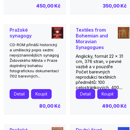
450,00 Kč
350,00 Kč
Pražské
Textiles from
synagogy
Bohemian and
Moravian
CD-ROM přináší historický
Synagogues
a umělecký popis sedmi
nejvýznamnějších synagog
Anglicky, formát 22 x 31
Židovského Města v Praze
cm, 376 stran, v pevné
doplněný bohatou
vazbě a v pouzdře
fotografickou dokumentací
Počet barevných
(102 barevných...
reprodukcí textilních
předmětů: 100
celostránkových, 400...
Detail
Koupit
Detail
Koupit
80,00 Kč
490,00 Kč