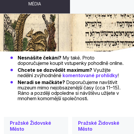
MÉDIA
VSTUPENKY
Nesnášíte čekání?
My také. Proto
doporučujeme koupit vstupenky pohodlně online.
Chcete se dozvědět maximum?
Využijte
nedělní zvýhodněné
komentované prohlídky
!
Neradi se mačkáte?
Doporučujeme navštívit
muzeum mimo nejobsazenější časy (cca 11–15).
Ráno a později odpoledne si návštěvu užijete v
mnohem komornější společnosti.
Pražské Židovské
Pražské Židovské
Město
Město