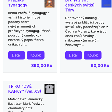
Pražské
Druhý život
synagogy
českých svitků
Tóry
Kniha Pražské synagogy si
všímá historie i nové
Doprovodný katalog k
podoby sedmi
výstavě přibližující osudy
nejvýznamnějších
svitků Tóry pocházejících z
pražských synagog. Přináší
Čech a Moravy, které jsou
podrobný umělecko-
dnes zapůjčovány k
historický popis těchto
náboženským účelům
unikátních...
židovským...
Detail
Koupit
Detail
Koupit
390,00 Kč
60,00 Kč
TRIKO "DVĚ
KAFKY" (vel. XS)
Motiv navrhl americký
ilustrátor Mark Podwal,
dlouholetý přítel