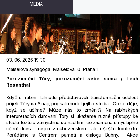
MÉDIA
PARDES POP UP BEIT MIDRASH
03. 06. 2026 19:30
Maiselova synagoga, Maiselova 10, Praha 1
Porozumění Tóry, porozumění sebe sama / Leah
Rosenthal
Když si rabíni Talmudu představovali transformační událost
přijetí Tóry na Sinaji, popsali model jejího studia. Co se děje,
když se učíme? Může nás to změnit? Na rabínských
interpretacích darování Tóry si ukážeme různé přístupy ke
studiu textu a zamyslíme se nad tím, co znamená smysluplné
učení dnes – nejen v náboženském, ale i širším kontextu.
Pořádáme s Centrem paměti a dialogu Bubny. Akce