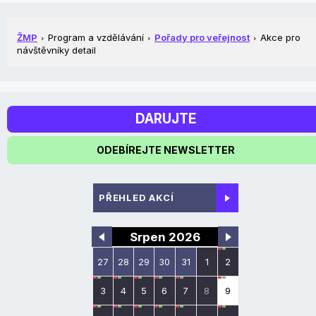
ŽMP
Program a vzdělávání
Pořady pro veřejnost
Akce pro
návštěvníky detail
DARUJTE
ODEBÍREJTE NEWSLETTER
PŘEHLED AKCÍ
Srpen 2026
27
28
29
30
31
1
2
3
4
5
6
7
8
9